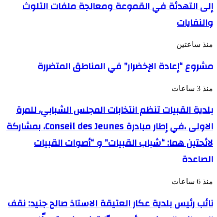
إلى التهدئة في القموعة ومعالجة ملفات التلوث
والنفايات
منذ ساعتين
مشروع “إعادة الإخضرار” في المناطق المتضررة
منذ 3 ساعات
بلدية القبيات تنظم انتخابات المجلس الشبابي، للمرة
الاولى ،في إطار مبادرة Conseil des Jeunes، بمشاركة
لائحتين هما: “شباب القبيات” و “أصوات القبيات
الصاعدة
منذ 6 ساعات
نائب رئيس بلدية عكار العتيقة الاستاذ صالح جنيد: نقف