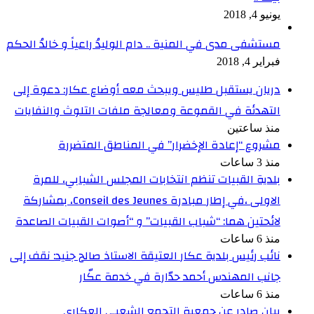
يونيو 4, 2018
مستشفى مدى في المنية .. دام الوليدُ راعياً و خالدُ الحكم
فبراير 4, 2018
دريان يستقبل طليس ويبحث معه أوضاع عكار: دعوة إلى
التهدئة في القموعة ومعالجة ملفات التلوث والنفايات
منذ ساعتين
مشروع “إعادة الإخضرار” في المناطق المتضررة
منذ 3 ساعات
بلدية القبيات تنظم انتخابات المجلس الشبابي، للمرة
الاولى ،في إطار مبادرة Conseil des Jeunes، بمشاركة
لائحتين هما: “شباب القبيات” و “أصوات القبيات الصاعدة
منذ 6 ساعات
نائب رئيس بلدية عكار العتيقة الاستاذ صالح جنيد: نقف إلى
جانب المهندس أحمد حدّارة في خدمة عكّار
منذ 6 ساعات
بيان صادر عن جمعية التجمع الشعبي العكاري