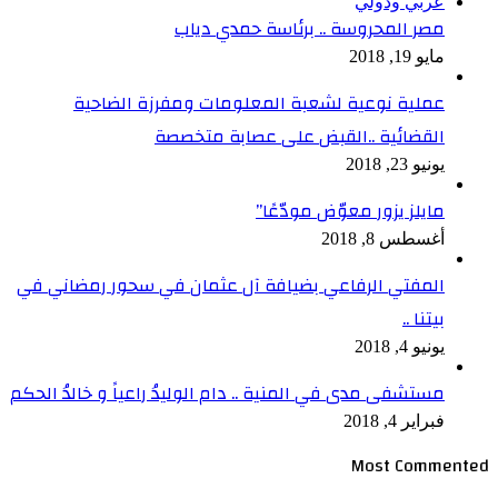
عربي ودولي
مصر المحروسة .. برئاسة حمدي دياب
مايو 19, 2018
عملية نوعية لشعبة المعلومات ومفرزة الضاحية
القضائية ..القبض على عصابة متخصصة
يونيو 23, 2018
مايلز يزور معوّض مودّعًا”
أغسطس 8, 2018
المفتي الرفاعي بضيافة آل عثمان في سحور رمضاني في
بيتنا ..
يونيو 4, 2018
مستشفى مدى في المنية .. دام الوليدُ راعياً و خالدُ الحكم
فبراير 4, 2018
Most Commented