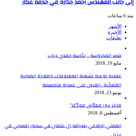
إلى جانب المهندس أحمد حدّارة في خدمة عكّار
منذ 6 ساعات
الأشهر
الأخيرة
تعليقات
مصر المحروسة .. برئاسة حمدي دياب
مايو 19, 2018
عملية نوعية لشعبة المعلومات ومفرزة الضاحية
القضائية ..القبض على عصابة متخصصة
يونيو 23, 2018
مايلز يزور معوّض مودّعًا”
أغسطس 8, 2018
المفتي الرفاعي بضيافة آل عثمان في سحور رمضاني في
بيتنا ..