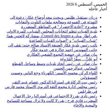
الخميس, أغسطس 6 2026
أخبار عاجلة
دريان يستقبل طليس ويبحث معه أوضاع عكار: دعوة إلى
التهدئة في القموعة ومعالجة ملفات التلوث والنفايات
مشروع “إعادة الإخضرار” في المناطق المتضررة
بلدية القبيات تنظم انتخابات المجلس الشبابي، للمرة الاولى
،في إطار مبادرة Conseil des Jeunes، بمشاركة لائحتين هما:
“شباب القبيات” و “أصوات القبيات الصاعدة
نائب رئيس بلدية عكار العتيقة الاستاذ صالح جنيد: نقف إلى
جانب المهندس أحمد حدّارة في خدمة عكّار
بيان صادر عن جمعية التجمع الشعبي العكاري
أَبو عَلِيٍّ… سِفْرُ الْمُرُوءَةِ
بيان صادر عن رئيس اتحاد بلديات وسط وساحل القيطع
المحامي عبدالرحمن الحسن
اللواء الركن محمود الأسمر: الكهرباء وجع الناس وصمت
المسؤولين
رئيس بيت الزكاة في استراليا الدكتور عصام عبيد التقى
رئيس مجلس ادارة مجمع الثقة التربوي الاسناذ محمد فارس
في طرابلس
رئيس نادي بقرزلا الاجتماعي في أستراليا رجل الاعمال
المغترب فادي فرح : بقرزلا كانت ولا تزال مساحة للتسامح
والمحية والإخاء