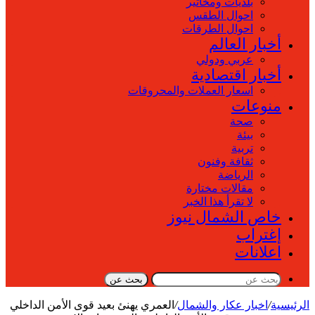
بلديات ومخاتير
احوال الطقس
احوال الطرقات
أخبار العالم
عربي ودولي
أخبار اقتصادية
اسعار العملات والمحروقات
منوعات
صحة
بيئة
تربية
ثقافة وفنون
الرياضة
مقالات مختارة
لا تقرأ هذا الخبر
خاص الشمال نيوز
إغتراب
اعلانات
بحث عن
الرئيسية
/
اخبار عكار والشمال
/
العمري يهنئ بعيد قوى الأمن الداخلي