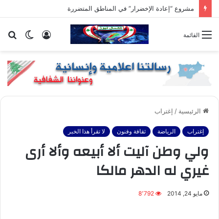
مشروع “إعادة الإخضرار” في المناطق المتضررة
تسجيل
الوضع
بح
القائمة
الدخول
المظلم
عن
الرئيسية
/
إغتراب
إغتراب
الرياضة
ثقافة وفنون
لا تقرأ هذا الخبر
ولي وطن آليت ألا أبيعه وألا أرى
غيري له الدهر مالكا
مايو 24, 2014
8٬792