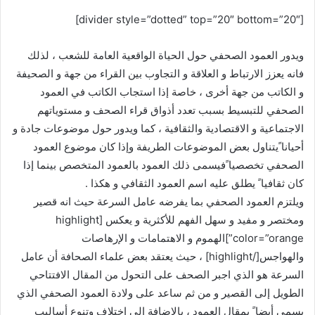
[divider style=”dotted” top=”20″ bottom=”20″]
ويدور العمود الصحفي حول الحياة الواقعية العامة للشعب ، لذلك
فانه يعزز الارتباط و العلاقة و التجاوب بين القراء من جهة و الصحيفة
و الكاتب من جهة أخرى ، خاصة إذا استجاب الكاتب في العمود
الصحفي للتبسيط بسبب تعدد أذواق قراء الصحف و مستوياتهم
الاجتماعية و الاقتصادية والثقافية ، كما ويدور حول موضوعات جادة و
أحيانا ًيتناول بعض الموضوعات الطريفة وإذا كان موضوع العمود
الصحفي تخصصيا ًفيسمى ذلك العمود بالعمود المتخصص بينما إذا
كان ثقافيا ً يطلق عليه اسم العمود الثقافي و هكذا .
ويلتزم العمود الصحفي بما يفرضه عامل السرعة حيث انه قصير
ومختصر و مفيد و سهل الفهم للأكثرية و يعكس [highlight
color=”orange”]الهموم و الاهتمامات و الإرهاصات
والهواجس[/highlight] ، حيث يعتقد بعض علماء الصحافة أن عامل
السرعة هو الذي اجبر الصحف على التحول من المقال الافتتاحي
الطويل إلى القصير و من ثم ساعد على ولادة العمود الصحفي الذي
يسمى أيضا ً بمقال العمود ، بالإضافة إلى اختلاف وتنوع أساليب