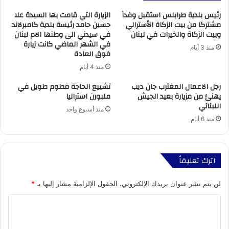
رئيس بلدية طرابلس استقبل وفداً
الزيارة التي قامت بها السيدة علا
مشتركا من بيت الزكاة الأسترالي
حسين حامد رئيسة بلدية كامبرلاند
وبيت الزكاة والخيرات في لبنان
في سيدني الى وطنها الام لبنان
في الشهر الماضي كانت زيارة
منذ 3 أيام
فوق العادة
منذ 4 أيام
رجل الاعمال المغترب جان ديب
تشييع الحاجة فطوم طويل في
يهنئ من مزيارة بعيد الجيش
ملبورن استراليا
اللبناني
منذ أسبوع واحد
منذ 6 أيام
اترك تعليقاً
لن يتم نشر عنوان بريدك الإلكتروني.
الحقول الإلزامية مشار إليها بـ
*
ا
ل