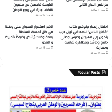
طرابلس البيان التالي
الكريمة قادمين من ملبورن
لقضاء اجازة في ربوع الوطن
منذ 11 ساعة
منذ 12 ساعة
احتفال إصدار وتوقيع كتاب
الخير: استمرار العدوان على وطننا
“قضايا الناس” للصحافي نبيل حرب
في ظل تمسك السلطة
يتحول إلى مهرجان وعرس وطني
بالمفاوضات يُشكل رضوخاً لأمريكا
جامع وحاشد ومظاهرة ثقافية
و العدو
وحضارية
منذ 18 ساعة
منذ 14 ساعة
Popular Posts