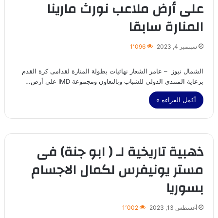
على أرض ملاعب نورث مارينا
المنارة سابقا
سبتمبر 4, 2023
1٬096
الشمال نيوز – عامر الشعار نهائيات بطولة المنارة لقدامى كرة القدم
برعاية المنتدى الدولي للشباب وبالتعاون ومجموعة IMD على أرض…
أكمل القراءة »
ذهبية تاريخية لـ ( ابو جنة) فى
مستر يونيفرس لكمال الاجسام
بسوريا
أغسطس 13, 2023
1٬002