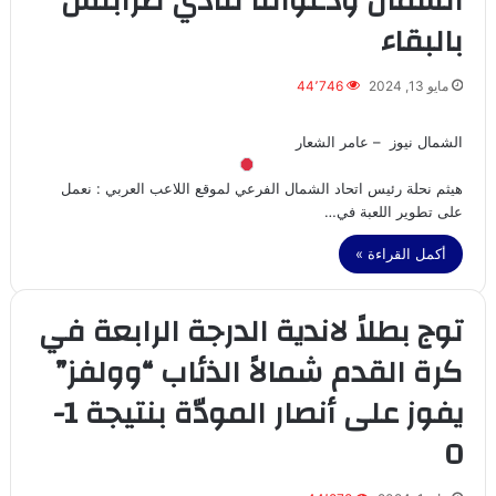
الشمال ودعواتنا لنادي طرابلس
بالبقاء
مايو 13, 2024
44٬746
الشمال نيوز – عامر الشعار
هيثم نحلة رئيس اتحاد الشمال الفرعي لموقع اللاعب العربي : نعمل
على تطوير اللعبة في…
أكمل القراءة »
توج بطلاً لاندية الدرجة الرابعة في
كرة القدم شمالاً الذئاب “وولفز”
يفوز على أنصار المودّة بنتيجة 1-
0