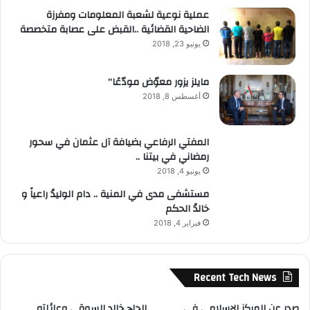
عملية نوعية لشعبة المعلومات ومفرزة
الضاحية القضائية ..القبض على عصابة متخصصة
يونيو 23, 2018
مايلز يزور معوّض مودّعًا”
أغسطس 8, 2018
المفتي الرفاعي بضيافة آل عثمان في سحور
رمضاني في بيتنا ..
يونيو 4, 2018
مستشفى مدى في المنية .. دام الوليدُ راعياً و
خالدُ الحكم
فبراير 4, 2018
Recent Tech News
صدر عن المركز الإسلامي في
الحاج خالد السوقي وعائلته