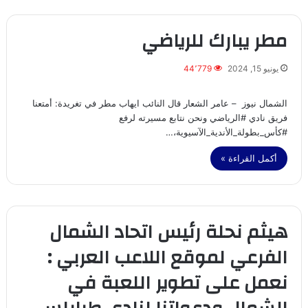
مطر يبارك للرياضي
يونيو 15, 2024
44٬779
الشمال نيوز – عامر الشعار قال النائب ايهاب مطر في تغريدة: ‏أمتعنا
فريق نادي ⁧‫#الرياضي‬⁩ ونحن نتابع مسيرته لرفع
⁧‫#كأس_بطولة_الأندية_الآسيوية‬⁩،…
أكمل القراءة »
هيثم نحلة رئيس اتحاد الشمال
الفرعي لموقع اللاعب العربي :
نعمل على تطوير اللعبة في