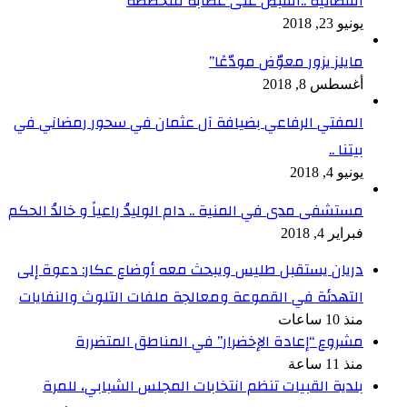
القضائية ..القبض على عصابة متخصصة
يونيو 23, 2018
مايلز يزور معوّض مودّعًا”
أغسطس 8, 2018
المفتي الرفاعي بضيافة آل عثمان في سحور رمضاني في
بيتنا ..
يونيو 4, 2018
مستشفى مدى في المنية .. دام الوليدُ راعياً و خالدُ الحكم
فبراير 4, 2018
دريان يستقبل طليس ويبحث معه أوضاع عكار: دعوة إلى
التهدئة في القموعة ومعالجة ملفات التلوث والنفايات
منذ 10 ساعات
مشروع “إعادة الإخضرار” في المناطق المتضررة
منذ 11 ساعة
بلدية القبيات تنظم انتخابات المجلس الشبابي، للمرة