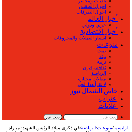
بلديات ومخاتير
احوال الطقس
احوال الطرقات
أخبار العالم
عربي ودولي
أخبار اقتصادية
اسعار العملات والمحروقات
منوعات
صحة
بيئة
تربية
ثقافة وفنون
الرياضة
مقالات مختارة
لا تقرأ هذا الخبر
خاص الشمال نيوز
إغتراب
اعلانات
بحث عن
الرئيسية
/
منوعات
/
الرياضة
/
في ذكرى ميلاد الرئيس الشهيد: مباراة