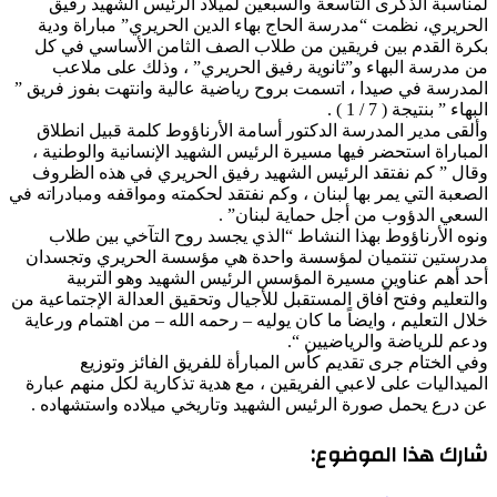
لمناسبة الذكرى التاسعة والسبعين لميلاد الرئيس الشهيد رفيق
الحريري، نظمت “مدرسة الحاج بهاء الدين الحريري” مباراة ودية
بكرة القدم بين فريقين من طلاب الصف الثامن الأساسي في كل
من مدرسة البهاء و”ثانوية رفيق الحريري” ، وذلك على ملاعب
المدرسة في صيدا ، اتسمت بروح رياضية عالية وانتهت بفوز فريق ”
البهاء ” بنتيجة ( 7 / 1 ) .
وألقى مدير المدرسة الدكتور أسامة الأرناؤوط كلمة قبيل انطلاق
المباراة استحضر فيها مسيرة الرئيس الشهيد الإنسانية والوطنية ،
وقال ” كم نفتقد الرئيس الشهيد رفيق الحريري في هذه الظروف
الصعبة التي يمر بها لبنان ، وكم نفتقد لحكمته ومواقفه ومبادراته في
السعي الدؤوب من أجل حماية لبنان” .
ونوه الأرناؤوط بهذا النشاط “الذي يجسد روح التآخي بين طلاب
مدرستين تنتميان لمؤسسة واحدة هي مؤسسة الحريري وتجسدان
أحد أهم عناوين مسيرة المؤسس الرئيس الشهيد وهو التربية
والتعليم وفتح آفاق المستقبل للأجيال وتحقيق العدالة الإجتماعية من
خلال التعليم ، وايضاً ما كان يوليه – رحمه الله – من اهتمام ورعاية
ودعم للرياضة والرياضيين “.
وفي الختام جرى تقديم كأس المبارأة للفريق الفائز وتوزيع
الميداليات على لاعبي الفريقين ، مع هدية تذكارية لكل منهم عبارة
عن درع يحمل صورة الرئيس الشهيد وتاريخي ميلاده واستشهاده .
شارك هذا الموضوع: