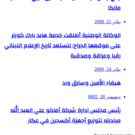
مالكا
يناير 21, 2008
الوكالة الوطنية أطلقت خدمة هايد بارك كورنر
على موقعها الجراح: لنستعد تاريخ الإعلام اللبناني
رقيا وعراقة وصدقية
يناير 24, 2000
هيفاء الأمين وسارق ورد
ديسمبر 28, 0002
رئيس مجلس ادارة شركة أماكو علي العبد الله
مبادرته لتوزيع أجهزة أكسجين في عكار