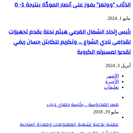
الذئاب “وولفز” يفوز على أنصار المودّة بنتيجة 1- 0
مايو 1, 2024
رئيس إتحاد الشمال الفرعي هيثم نحلة يقدم تجهيزات
لقدامى نادي الشراع … وتكريم للكابتن حسان ريفي
تقديرا لمسيرته الكروية
أبريل 3, 2024
الأشهر
الأخيرة
تعليقات
مصر المحروسة .. برئاسة حمدي دياب
مايو 19, 2018
عملية نوعية لشعبة المعلومات ومفرزة الضاحية