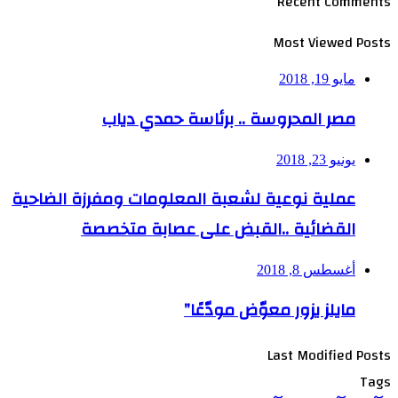
Recent Comments
Most Viewed Posts
مايو 19, 2018
مصر المحروسة .. برئاسة حمدي دياب
يونيو 23, 2018
عملية نوعية لشعبة المعلومات ومفرزة الضاحية
القضائية ..القبض على عصابة متخصصة
أغسطس 8, 2018
مايلز يزور معوّض مودّعًا”
Last Modified Posts
Tags