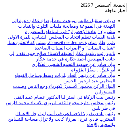
الجمعة, أغسطس 7 2026
أخبار عاجلة
دريان يستقبل طليس ويبحث معه أوضاع عكار: دعوة إلى
التهدئة في القموعة ومعالجة ملفات التلوث والنفايات
مشروع “إعادة الإخضرار” في المناطق المتضررة
بلدية القبيات تنظم انتخابات المجلس الشبابي، للمرة الاولى
،في إطار مبادرة Conseil des Jeunes، بمشاركة لائحتين هما:
“شباب القبيات” و “أصوات القبيات الصاعدة
نائب رئيس بلدية عكار العتيقة الاستاذ صالح جنيد: نقف إلى
جانب المهندس أحمد حدّارة في خدمة عكّار
بيان صادر عن جمعية التجمع الشعبي العكاري
أَبو عَلِيٍّ… سِفْرُ الْمُرُوءَةِ
بيان صادر عن رئيس اتحاد بلديات وسط وساحل القيطع
المحامي عبدالرحمن الحسن
اللواء الركن محمود الأسمر: الكهرباء وجع الناس وصمت
المسؤولين
رئيس بيت الزكاة في استراليا الدكتور عصام عبيد التقى
رئيس مجلس ادارة مجمع الثقة التربوي الاسناذ محمد فارس
في طرابلس
رئيس نادي بقرزلا الاجتماعي في أستراليا رجل الاعمال
المغترب فادي فرح : بقرزلا كانت ولا تزال مساحة للتسامح
والمحية والإخاء