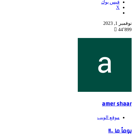
فيس بوك
X
نوفمبر 1, 2023
44٬899
amer shaar
موقع الويب
يوماً ما ..!!