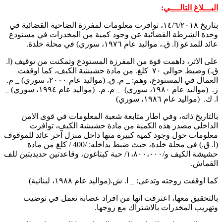
البـــلاغ التالــــي
:
بتاريخ ١٤/٦/٢٠١٨، توافرت معلومات لمفرزة الضاحية القضائية في
وحدة الشرطة القضائية عن وجود كمية من المخدرات في مستودع
عائد للمدعو (ا. ق.، مواليد عام ١٩٧٦، سوري) في محلة خلدة.
على الاثر، داهمت قوة من المفرزة المستودع وتمكنت من توقيف (ا.
ق.) وضبط حوالي ٧٠ كلغ. من مادة حشيشة الكيف، كما اوقفت
العمال في المستودع، وهم: _ م. ق. (مواليد عام ٢٠٠٠، سوري) _ م.
ز. (مواليد عام ١٩٨٠، سوري) _ م. م. (مواليد عام ١٩٩٤، سوري) _
ا. ك. (مواليد عام ١٩٨٦، سوري)
بالتاريخ ذاته، وفي اطار متابعة شعبة المعلومات في قوى الامن
الداخلي مصدر هذه الكمية من مادة حشيشة الكيف، توافرت
معلومات حول وجود كمية كبيرة منها داخل منزل آخر عائد للموقوف
(ا. ق.) في محلة خلدة، حيث ضبط بداخله: /400 / كلغ من مادة
حشيشة الكيف و/١،٨٠٠،٠٠٠/ حبة كبتاغون، وقاعدتين حديديتين للف
القماش.
كما اوقفت زوجته وتدعى: _ ا. ش.(مواليد عام ١٩٨٨، لبنانية)
بالتحقيق معها، اعترفت انها من افراد عصابة تعمل في توضيب
وتهريب المخدرات بالاشتراك مع زوجها.