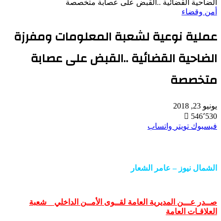
الضاحية القضائية ..القبض على عصابة متخصصة
أمن وقضاء
عملية نوعية لشعبة المعلومات ومفرزة
الضاحية القضائية ..القبض على عصابة
متخصصة
يونيو 23, 2018
546٬530
فيسبوك
تويتر
واتساب
الشمال نيوز – عامر الشعار
صــدر عـــن المديرية العامة لقــوى الأمــن الداخلي _ شعبة
العلاقـات العامة