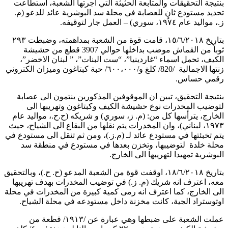
بنتيجة التحقيقات والمتابعة الحثيثة التي اجرتها الشعبة، استطاعت
تحديد مستودع ثانٍ للعصابة في محلة سد البوشرية عائد للدعو (م.
ز.، مواليد عام ١٩٧٤، سوري) – العمل جار لتوقيفه.
بتاريخ ١٥/٦/٢٠١٨، قامت قوة من الشعبة بمداهمته، وضبطت ٢٩٣
ثوباً من القماش موضب بداخلها حوالي 3907 قطع من حشيشة
الكيف، تحمل اسماء “غاردينيا”، “ست البنات”، ” لبنان الاخضر”،
زنتها الاجمالية /820/ كلغ و/٦٠٠،٠٠٠/ حبة كبتاغون وميزان الكتروني
رقمي حساس.
بنتيجة التحقيق، تبين ان الموقوفين المذكورين ينتمون الى عصابة
لتوضيب المخدرات نوع حشيشة الكيف وكبتاغون وتهريبها الى
الخارج، يترأسها كل من: (م. ز، سوري) و شريكه (ح.ح.، مواليد عام
١٩٧٣، لبناني)، وان المخدرات يتم نقلها من البقاع الى الشياح، حيث
يتم تخبئتها في مستودع عائد لـ (م.ز.)، ومن ثم تنقل الى مستودع في
محلة خلدة لتوضيبها، وتخزن بعدها في مستودع في منطقة سد
البوشرية تمهيدا لتهريبها الى الخارج.
بتاريخ ١٨/٦/٢٠١٨، اوقفت قوة من الشعبة المدعو (ح. ح.)، وبالتحقيق
معه، اعترف انه شريك (م. ز.) في توضيب المخدرات بهدف تهريبها
الى الخارج، كما اعترف انه رمى كمية كبيرة من المخدرات في محلة
اوتوستراد الجية، كانت مخزنة داخل مستودعه في محلة الشياح.
عملت الشعبة على ضبطها وهي عبارة عن /١٩١٣/ قطعة من