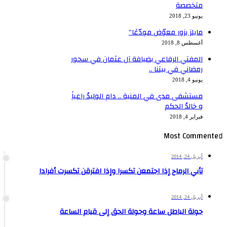
متخصصة
يونيو 23, 2018
مايلز يزور معوّض مودّعًا”
أغسطس 8, 2018
المفتي الرفاعي بضيافة آل عثمان في سحور
رمضاني في بيتنا ..
يونيو 4, 2018
مستشفى مدى في المنية .. دام الوليدُ راعياً
و خالدُ الحكم
فبراير 4, 2018
Most Commented
أبريل 24, 2014
تأبي الرماح إذا اجتمعن تكسرا وإذا افترقن تكسرت أفرادا
أبريل 24, 2014
جولة الباطل ساعة وجولة الحق إلى قيام الساعة