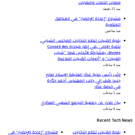
ملفات التلوث والنفايات
منذ 25 دقيقة
مشروع “إعادة الإخضرار” في المناطق
المتضررة
منذ ساعتين
بلدية القبيات تنظم انتخابات المجلس الشبابي،
للمرة الاولى ،في إطار مبادرة Conseil des
Jeunes، بمشاركة لائحتين هما: “شباب
القبيات” و “أصوات القبيات الصاعدة
منذ 4 ساعات
نائب رئيس بلدية عكار العتيقة الاستاذ صالح
جنيد: نقف إلى جانب المهندس أحمد حدّارة
في خدمة عكّار
منذ 5 ساعات
بيان صادر عن جمعية التجمع الشعبي العكاري
منذ 8 ساعات
Recent Tech News
بلدية القبيات تنظم انتخابات
مشروع “إعادة الإخضرار” في