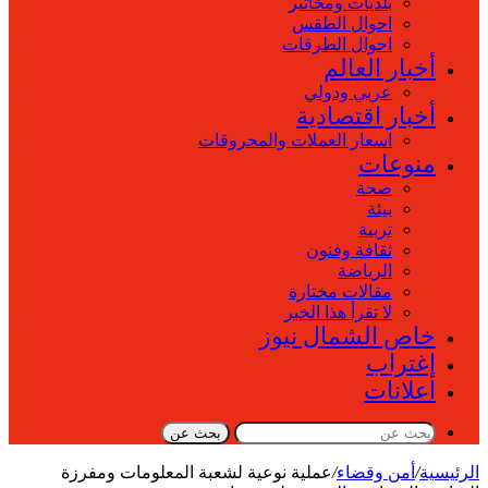
بلديات ومخاتير
احوال الطقس
احوال الطرقات
أخبار العالم
عربي ودولي
أخبار اقتصادية
اسعار العملات والمحروقات
منوعات
صحة
بيئة
تربية
ثقافة وفنون
الرياضة
مقالات مختارة
لا تقرأ هذا الخبر
خاص الشمال نيوز
إغتراب
اعلانات
بحث عن
الرئيسية
/
أمن وقضاء
/
عملية نوعية لشعبة المعلومات ومفرزة