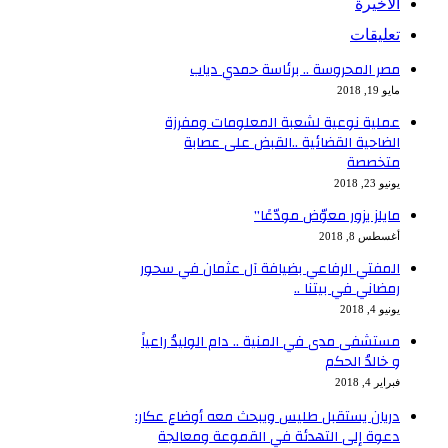
الأخيرة
تعليقات
مصر المحروسة .. برئاسة حمدي دياب
مايو 19, 2018
عملية نوعية لشعبة المعلومات ومفرزة
الضاحية القضائية ..القبض على عصابة
متخصصة
يونيو 23, 2018
مايلز يزور معوّض مودّعًا”
أغسطس 8, 2018
المفتي الرفاعي بضيافة آل عثمان في سحور
رمضاني في بيتنا ..
يونيو 4, 2018
مستشفى مدى في المنية .. دام الوليدُ راعياً
و خالدُ الحكم
فبراير 4, 2018
دريان يستقبل طليس ويبحث معه أوضاع عكار:
دعوة إلى التهدئة في القموعة ومعالجة