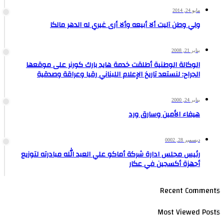
مايو 24, 2014
ولي وطن آليت ألا أبيعه وألا أرى غيري له الدهر مالكا
يناير 21, 2008
الوكالة الوطنية أطلقت خدمة هايد بارك كورنر على موقعها
الجراح: لنستعد تاريخ الإعلام اللبناني رقيا وعراقة وصدقية
يناير 24, 2000
هيفاء الأمين وسارق ورد
ديسمبر 28, 0002
رئيس مجلس ادارة شركة أماكو علي العبد الله مبادرته لتوزيع
أجهزة أكسجين في عكار
Recent Comments
Most Viewed Posts