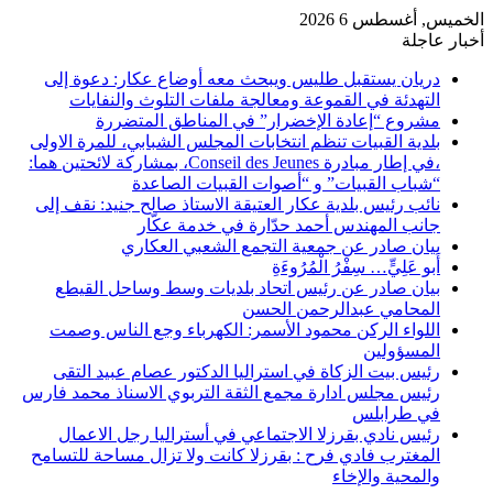
الخميس, أغسطس 6 2026
أخبار عاجلة
دريان يستقبل طليس ويبحث معه أوضاع عكار: دعوة إلى
التهدئة في القموعة ومعالجة ملفات التلوث والنفايات
مشروع “إعادة الإخضرار” في المناطق المتضررة
بلدية القبيات تنظم انتخابات المجلس الشبابي، للمرة الاولى
،في إطار مبادرة Conseil des Jeunes، بمشاركة لائحتين هما:
“شباب القبيات” و “أصوات القبيات الصاعدة
نائب رئيس بلدية عكار العتيقة الاستاذ صالح جنيد: نقف إلى
جانب المهندس أحمد حدّارة في خدمة عكّار
بيان صادر عن جمعية التجمع الشعبي العكاري
أَبو عَلِيٍّ… سِفْرُ الْمُرُوءَةِ
بيان صادر عن رئيس اتحاد بلديات وسط وساحل القيطع
المحامي عبدالرحمن الحسن
اللواء الركن محمود الأسمر: الكهرباء وجع الناس وصمت
المسؤولين
رئيس بيت الزكاة في استراليا الدكتور عصام عبيد التقى
رئيس مجلس ادارة مجمع الثقة التربوي الاسناذ محمد فارس
في طرابلس
رئيس نادي بقرزلا الاجتماعي في أستراليا رجل الاعمال
المغترب فادي فرح : بقرزلا كانت ولا تزال مساحة للتسامح
والمحية والإخاء