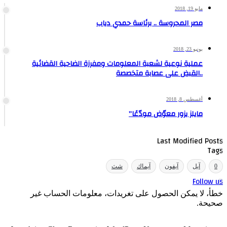
مايو 19, 2018
مصر المحروسة .. برئاسة حمدي دياب
يونيو 23, 2018
عملية نوعية لشعبة المعلومات ومفرزة الضاحية القضائية
..القبض على عصابة متخصصة
أغسطس 8, 2018
مايلز يزور معوّض مودّعًا”
Last Modified Posts
Tags
0
آبل
آيفون
آيماك
شث
Follow us
خطأ، لا يمكن الحصول على تغريدات، معلومات الحساب غير
صحيحة.