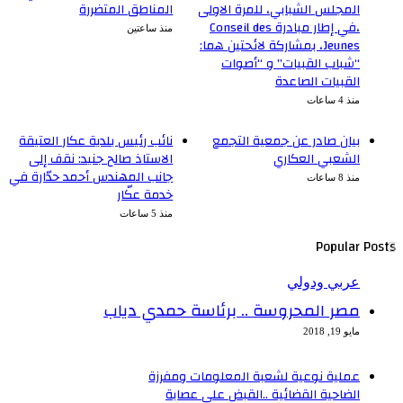
المجلس الشبابي، للمرة الاولى
المناطق المتضررة
،في إطار مبادرة Conseil des
منذ ساعتين
Jeunes، بمشاركة لائحتين هما:
“شباب القبيات” و “أصوات
القبيات الصاعدة
منذ 4 ساعات
بيان صادر عن جمعية التجمع
نائب رئيس بلدية عكار العتيقة
الشعبي العكاري
الاستاذ صالح جنيد: نقف إلى
جانب المهندس أحمد حدّارة في
منذ 8 ساعات
خدمة عكّار
منذ 5 ساعات
Popular Posts
عربي ودولي
مصر المحروسة .. برئاسة حمدي دياب
مايو 19, 2018
عملية نوعية لشعبة المعلومات ومفرزة
الضاحية القضائية ..القبض على عصابة