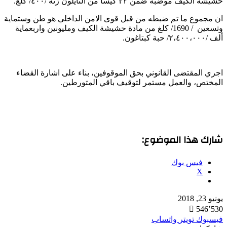
حشيشة الكيف موضبة ضمن ٢٢ كيسا من النايلون زنة /٤٠٠/ كلغ.
ان مجموع ما تم ضبطه من قبل قوى الامن الداخلي هو طن وستماية
وتسعين / 1690/ كلغ من مادة حشيشة الكيف ومليونين واربعماية
ألف /٢،٤٠٠،٠٠٠/ حبة كبتاغون.
اجري المقتضى القانوني بحق الموقوفين، بناء على اشارة القضاء
المختص، والعمل مستمر لتوقيف باقي المتورطين.
شارك هذا الموضوع:
فيس بوك
X
يونيو 23, 2018
546٬530
فيسبوك
تويتر
واتساب