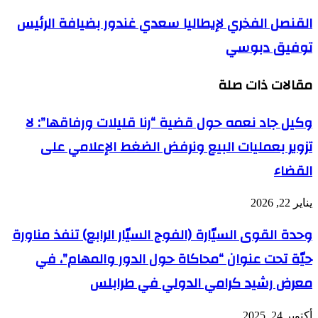
القنصل الفخري لإيطاليا سعدي غندور بضيافة الرئيس
توفيق دبوسي
مقالات ذات صلة
وكيل جاد نعمه حول قضية “رنا قليلات ورفاقها”: لا
تزوير بعمليات البيع ونرفض الضغط الإعلامي على
القضاء
يناير 22, 2026
وحدة القوى السيّارة (الفوج السيّار الرابع) تنفذ مناورة
حيّة تحت عنوان “محاكاة حول الدور والمهام”، في
معرض رشيد كرامي الدولي في طرابلس
أكتوبر 24, 2025