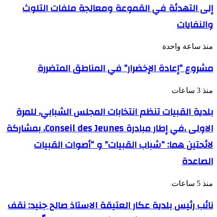
إلى التهدئة في القموعة ومعالجة ملفات التلوث
والنفايات
منذ ساعة واحدة
مشروع “إعادة الإخضرار” في المناطق المتضررة
منذ 3 ساعات
بلدية القبيات تنظم انتخابات المجلس الشبابي، للمرة
الاولى ،في إطار مبادرة Conseil des Jeunes، بمشاركة
لائحتين هما: “شباب القبيات” و “أصوات القبيات
الصاعدة
منذ 5 ساعات
نائب رئيس بلدية عكار العتيقة الاستاذ صالح جنيد: نقف