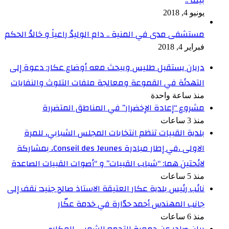
يونيو 4, 2018
مستشفى مدى في المنية .. دام الوليدُ راعياً و خالدُ الحكم
فبراير 4, 2018
دريان يستقبل طليس ويبحث معه أوضاع عكار: دعوة إلى
التهدئة في القموعة ومعالجة ملفات التلوث والنفايات
منذ ساعة واحدة
مشروع “إعادة الإخضرار” في المناطق المتضررة
منذ 3 ساعات
بلدية القبيات تنظم انتخابات المجلس الشبابي، للمرة
الاولى ،في إطار مبادرة Conseil des Jeunes، بمشاركة
لائحتين هما: “شباب القبيات” و “أصوات القبيات الصاعدة
منذ 5 ساعات
نائب رئيس بلدية عكار العتيقة الاستاذ صالح جنيد: نقف إلى
جانب المهندس أحمد حدّارة في خدمة عكّار
منذ 6 ساعات
بيان صادر عن جمعية التجمع الشعبي العكاري