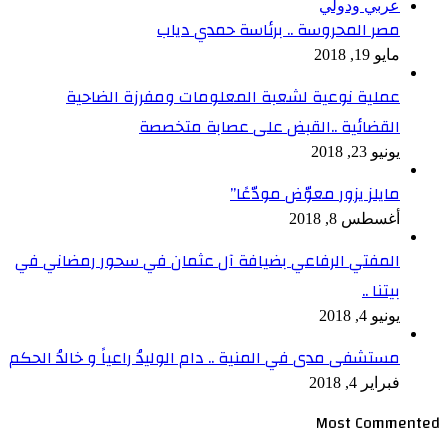
عربي ودولي
مصر المحروسة .. برئاسة حمدي دياب
مايو 19, 2018
عملية نوعية لشعبة المعلومات ومفرزة الضاحية
القضائية ..القبض على عصابة متخصصة
يونيو 23, 2018
مايلز يزور معوّض مودّعًا”
أغسطس 8, 2018
المفتي الرفاعي بضيافة آل عثمان في سحور رمضاني في
بيتنا ..
يونيو 4, 2018
مستشفى مدى في المنية .. دام الوليدُ راعياً و خالدُ الحكم
فبراير 4, 2018
Most Commented