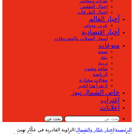
بلديات ومخاتير
احوال الطقس
احوال الطرقات
أخبار العالم
عربي ودولي
أخبار اقتصادية
اسعار العملات والمحروقات
منوعات
صحة
بيئة
تربية
ثقافة وفنون
الرياضة
مقالات مختارة
لا تقرأ هذا الخبر
خاص الشمال نيوز
إغتراب
اعلانات
بحث عن
الرئيسية
/
اخبار عكار والشمال
/
الزاوية القادرية في عكّار تهنئ