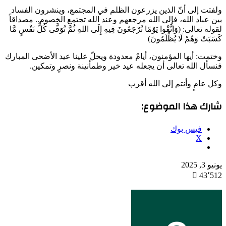
ولفتت إلى أنّ الذين يزرعون الظلم في المجتمع، وينشرون الفساد
بين عباد الله، فإلى الله مرجعهم وعند الله تجتمع الخصوم.. مصداقاً
لقوله تعالى: (وَاتَّقُوا يَوْمًا تُرْجَعُونَ فِيهِ إِلَى اللهِ ثُمَّ تُوَفَّى كُلُّ نَفْسٍ مَّا
كَسَبَتْ وَهُمْ لَا يُظْلَمُونَ)
وختمت: أيها المؤمنون، أيامٌ معدودة ويحلّ علينا عيد الأضحى المبارك
فنسأل الله تعالى أن يجعله عيد خير وطمأنينة ونصرٍ وتمكين.
وكل عامٍ وأنتم إلى الله أقرب
شارك هذا الموضوع:
فيس بوك
X
يونيو 3, 2025
43٬512