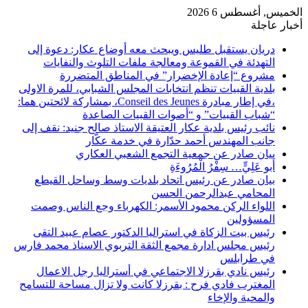
الخميس, أغسطس 6 2026
أخبار عاجلة
دريان يستقبل طليس ويبحث معه أوضاع عكار: دعوة إلى
التهدئة في القموعة ومعالجة ملفات التلوث والنفايات
مشروع “إعادة الإخضرار” في المناطق المتضررة
بلدية القبيات تنظم انتخابات المجلس الشبابي، للمرة الاولى
،في إطار مبادرة Conseil des Jeunes، بمشاركة لائحتين هما:
“شباب القبيات” و “أصوات القبيات الصاعدة
نائب رئيس بلدية عكار العتيقة الاستاذ صالح جنيد: نقف إلى
جانب المهندس أحمد حدّارة في خدمة عكّار
بيان صادر عن جمعية التجمع الشعبي العكاري
أَبو عَلِيٍّ… سِفْرُ الْمُرُوءَةِ
بيان صادر عن رئيس اتحاد بلديات وسط وساحل القيطع
المحامي عبدالرحمن الحسن
اللواء الركن محمود الأسمر: الكهرباء وجع الناس وصمت
المسؤولين
رئيس بيت الزكاة في استراليا الدكتور عصام عبيد التقى
رئيس مجلس ادارة مجمع الثقة التربوي الاسناذ محمد فارس
في طرابلس
رئيس نادي بقرزلا الاجتماعي في أستراليا رجل الاعمال
المغترب فادي فرح : بقرزلا كانت ولا تزال مساحة للتسامح
والمحية والإخاء