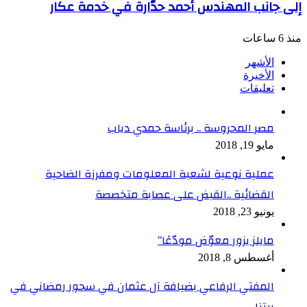
إلى جانب المهندس أحمد حدّارة في خدمة عكّار
منذ 6 ساعات
الأشهر
الأخيرة
تعليقات
مصر المحروسة .. برئاسة حمدي دياب
مايو 19, 2018
عملية نوعية لشعبة المعلومات ومفرزة الضاحية
القضائية ..القبض على عصابة متخصصة
يونيو 23, 2018
مايلز يزور معوّض مودّعًا”
أغسطس 8, 2018
المفتي الرفاعي بضيافة آل عثمان في سحور رمضاني في
بيتنا ..