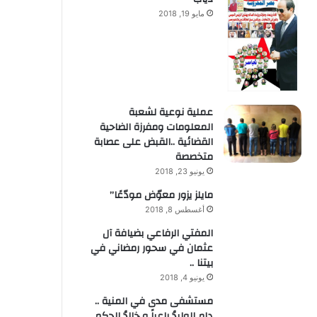
مايو 19, 2018
عملية نوعية لشعبة
المعلومات ومفرزة الضاحية
القضائية ..القبض على عصابة
متخصصة
يونيو 23, 2018
مايلز يزور معوّض مودّعًا”
أغسطس 8, 2018
المفتي الرفاعي بضيافة آل
عثمان في سحور رمضاني في
بيتنا ..
يونيو 4, 2018
مستشفى مدى في المنية ..
دام الوليدُ راعياً و خالدُ الحكم