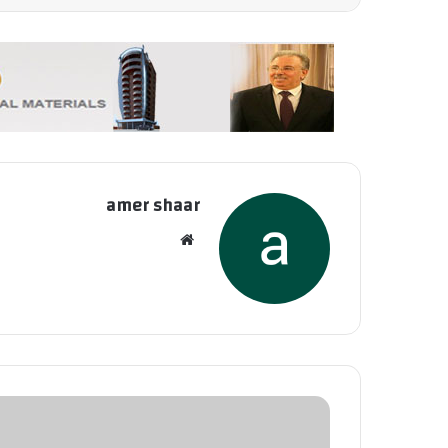
amer shaar
موقع
الويب