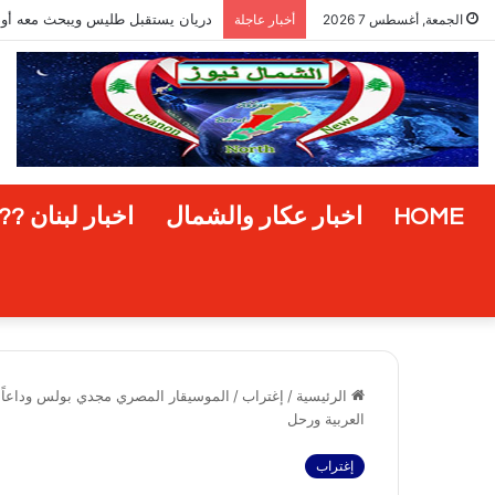
مشروع “إعادة الإخضرار” في المناط
الجمعة, أغسطس 7 2026
أخبار عاجلة
HOME
اخبار عكار والشمال
اخبار لبنان ??
الرئيسية
/
إغتراب
/
الموسيقار المصري مجدي بولس وداعاً م
العربية ورحل
إغتراب