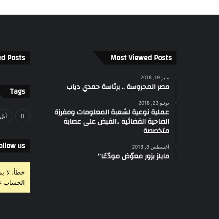
ed Posts
Most Viewed Posts
مايو 19, 2018
مصر المحروسة .. برئاسة حمدي دياب
Tags
يونيو 23, 2018
عملية نوعية لشعبة المعلومات ومفرزة
0
آبل
الضاحية القضائية ..القبض على عصابة
متخصصة
ollow us
أغسطس 8, 2018
مايلز يزور معوّض مودّعًا”
خطأ، لا ي
الحساب غ