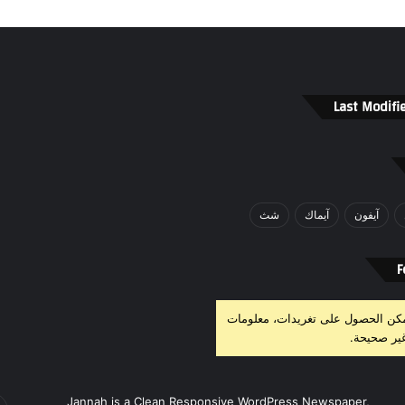
Last Modifi
آيفون
آيماك
شث
F
مكن الحصول على تغريدات، معلومات
ير صحيحة.
أد
Jannah is a Clean Responsive WordPress Newspaper,