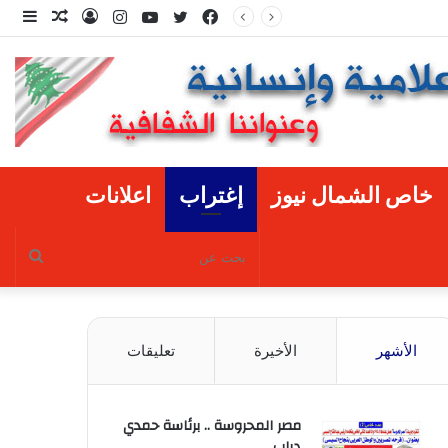
فيسبوك
تويتر
يوتيوب
انستقرام
تسجيل
مقال
إضا
الدخول
عشوائي
عمو
جانب
خاص الشمال نيوز
إغتراب
اعلانات
بحث
عن
الأشهر
الأخيرة
تعليقات
مصر المحروسة .. برئاسة حمدي
دياب