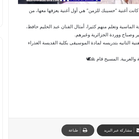
مع ام كلثوم لأول مرة على المسرح سنة 1961 و كانت أغنية “حسيبك للزمن” هي أول أغنية يعزفها معها، من
الماسية وتعلم منهم كثيرا، أمثال الفنان عبد الحليم حافظ،
ير وصباح ووردة الجزائرية وغيرهم.
كتوبر سنة 1985 وابتدا رحلته الفنية التانيه بتدريسه لمادة الموسيقى بكلية القديسة العذراء
 والعربية. المسيح قام 🙏🕊️
مشاركة عبر البريد
طباعة