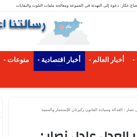
ق المتضررة
أخبار العالم
أخبار اقتصادية
منوعات
صار : العدالة وسيادة القانون ركيزتان للإستثمار والتنمية
العدل عادل نصار :