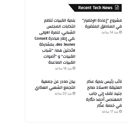
Recent Tech News
مشروع “إعادة الإخضرار”
بلدية القبيات تنظم
في المناطق المتضررة
انتخابات المجلس
الشبابي، للمرة الاولى
منذ 14 ساعة
،في إطار مبادرة Conseil
des Jeunes، بمشاركة
لائحتين هما: “شباب
القبيات” و “أصوات
القبيات الصاعدة
منذ 16 ساعة
نائب رئيس بلدية عكار
بيان صادر عن جمعية
العتيقة الاستاذ صالح
التجمع الشعبي العكاري
جنيد: نقف إلى جانب
منذ 20 ساعة
المهندس أحمد حدّارة
في خدمة عكّار
منذ 17 ساعة