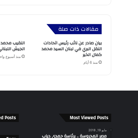
مقالات ذات صلة
بيان صادر عن نائب رئيس اتحادات
النقيب محمد ك
النقل البري في لبنان السيد محمد
الجيش اللبنان
كمال الخير
منذ أسبوع واح
منذ 6 أيام
ed Posts
Most Viewed Posts
مايو 19, 2018
مصر المحروسة .. برئاسة حمدي دياب