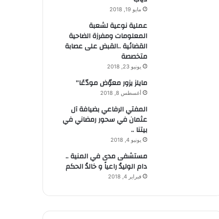
مايو 19, 2018
عملية نوعية لشعبة
المعلومات ومفرزة الضاحية
القضائية ..القبض على عصابة
متخصصة
يونيو 23, 2018
مايلز يزور معوّض مودّعًا”
أغسطس 8, 2018
المفتي الرفاعي بضيافة آل
عثمان في سحور رمضاني في
بيتنا ..
يونيو 4, 2018
مستشفى مدى في المنية ..
دام الوليدُ راعياً و خالدُ الحكم
فبراير 4, 2018