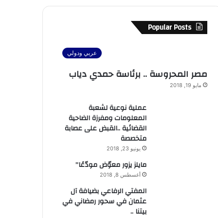
Popular Posts
عربي ودولي
مصر المحروسة .. برئاسة حمدي دياب
مايو 19, 2018
عملية نوعية لشعبة
المعلومات ومفرزة الضاحية
القضائية ..القبض على عصابة
متخصصة
يونيو 23, 2018
مايلز يزور معوّض مودّعًا”
أغسطس 8, 2018
المفتي الرفاعي بضيافة آل
عثمان في سحور رمضاني في
بيتنا ..