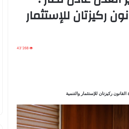
ون ركيزتان للإستثمار
43٬268
لقانون ركيزتان للإستثمار والتنمية