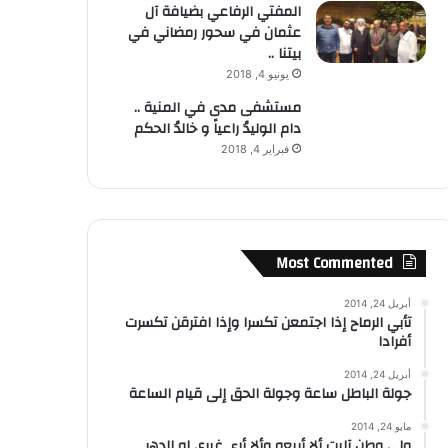
المفتي الرفاعي بضيافة آل
عثمان في سحور رمضاني في
بيتنا ..
يونيو 4, 2018
مستشفى مدى في المنية ..
دام الوليدُ راعياً و خالدُ الحكم
فبراير 4, 2018
Most Commented
أبريل 24, 2014
تأبي الرماح إذا اجتمعن تكسرا وإذا افترقن تكسرت
أفرادا
أبريل 24, 2014
جولة الباطل ساعة وجولة الحق إلى قيام الساعة
مايو 24, 2014
ولي وطن آليت ألا أبيعه وألا أرى غيري له الدهر