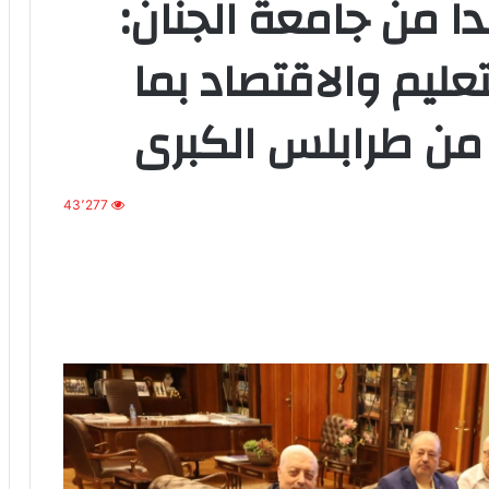
 من جامعة الجنان:
تعليم والاقتصاد بما
من طرابلس الكبرى
43٬277