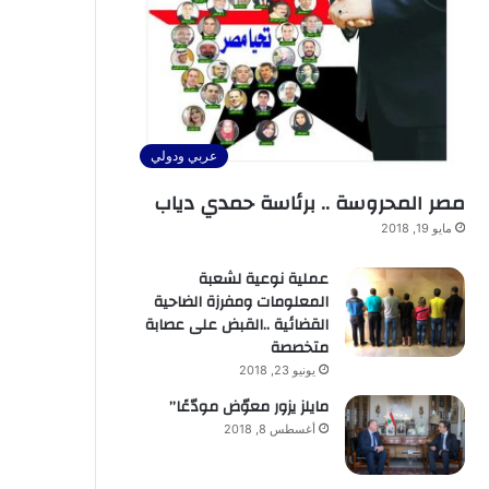
عربي ودولي
مصر المحروسة .. برئاسة حمدي دياب
مايو 19, 2018
عملية نوعية لشعبة
المعلومات ومفرزة الضاحية
القضائية ..القبض على عصابة
متخصصة
يونيو 23, 2018
مايلز يزور معوّض مودّعًا”
أغسطس 8, 2018