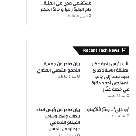
مستشفى مدى في المنية ..
دام الوليدُ راعياً و خالدُ الحكم
فبراير 4, 2018
Recent Tech News
نائب رئيس بلدية عكار
بيان صادر عن جمعية
العتيقة الاستاذ صالح
التجمع الشعبي العكاري
جنيد: نقف إلى جانب
منذ 3 ساعات
المهندس أحمد حدّارة
في خدمة عكّار
منذ 31 دقيقة
أَبو عَلِيٍّ… سِفْرُ الْمُرُوءَةِ
بيان صادر عن رئيس اتحاد
بلديات وسط وساحل
منذ 4 ساعات
القيطع المحامي
عبدالرحمن الحسن
منذ 19 ساعة