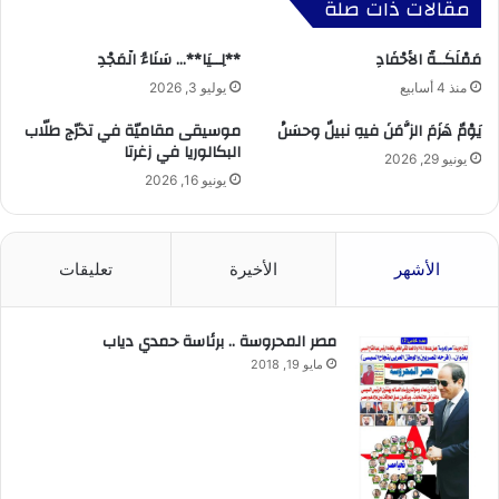
مقالات ذات صلة
مَمْلَكَــةُ الأَحْفَادِ
**لِــيَا**… سَنَاءُ الْمَجْدِ
منذ 4 أسابيع
يوليو 3, 2026
يَوْمٌ هَزَمَ الزَّمَنَ فيهِ نبيلٌ وحسَنْ
موسيقى مقاميّة في تخرّج طلّاب
البكالوريا في زغرتا
يونيو 29, 2026
يونيو 16, 2026
الأشهر
الأخيرة
تعليقات
مصر المحروسة .. برئاسة حمدي دياب
مايو 19, 2018