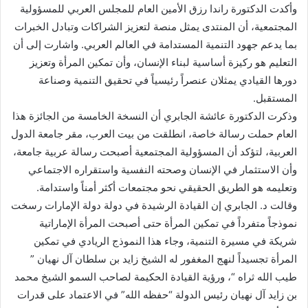
وأكدت الدكتورة راندا رزق الأمين العام للمجلس العربي للمسؤولية
المجتمعية، أن المنتدى يمثل منصة لتعزيز الشراكات وتبادل الخبرات
بما يدعم جهود التنمية المستدامة في العالم العربي. واشارت إلى أن
التعليم هو ركيزة أساسية لبناء الإنسان، وأن تمكين المرأة وتعزيز
دورها القيادي يمثلان عنصراً رئيسياً في تحقيق التنمية وصناعة
المستقبل.
وذكرت الدكتورة عائشة الجابري أن النسخة الخامسة من الجائزة هذا
العام حملت رسالة خاصة، انطلقت من بيت العرب، مقر جامعة الدول
العربية، لتؤكد أن المسؤولية المجتمعية أصبحت رسالة عربية جامعة،
وأن الاستثمار في الإنسان وصحته النفسية واستقراره الاجتماعي
وتعليمه هو الطريق الحقيقي نحو مجتمعات أكثر أمناً واستدامة.
وقالت د. الجابري إن القيادة الرشيدة في دولة دولة الإمارات رسخت
نموذجاً متفرداً في تمكين المرأة حتى أصبحت المرأة الإماراتية
شريكة في مسيرة التنمية، وجاء هذا النموذج الريادي في تمكين
المرأة تجسيداً لنهج المغفور له الشيخ زايد بن سلطان آل نهيان ”
طيب الله ثراه “، ورؤية القيادة الحكيمة لصاحب السمو الشيخ محمد
بن زايد آل نهيان رئيس الدولة “حفظه الله” في الاعتماد على قدرات