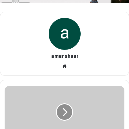
amer shaar
موقع
الويب