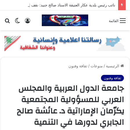
نائب رئيس بلدية عكار العتيقة الاستاذ صالح جنيد: نقف إلى جانب المهندس أحمد حدّارة في خدمة عكّار
تسجيل
الوضع
بح
القائمة
الدخول
المظلم
عن
الرئيسية
/
منوعات
/
ثقافة وفنون
ثقافة وفنون
جامعة الدول العربية والمجلس
العربي للمسؤولية المجتمعية
يكرّمان الإماراتية د. عائشة صالح
الجابري لدورها في التنمية