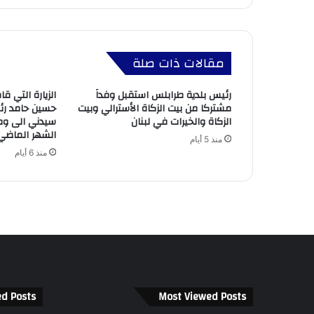
مقالات ذات صلة
رئيس بلدية طرابلس استقبل وفداً
الزيارة التي ق
مشتركا من بيت الزكاة الأسترالي وبيت
حسين حامد رئي
الزكاة والخيرات في لبنان
سيدني الى وطن
الشهر الماضي 
منذ 5 أيام
منذ 6 أيام
ed Posts
Most Viewed Posts