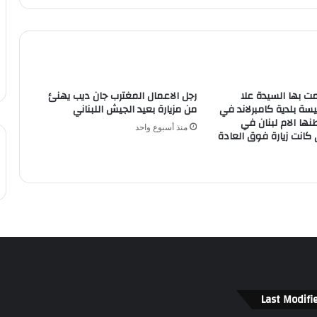
امت بها السيدة علا
رجل الاعمال المغترب جان ديب يهنئ
سة بلدية كامبرلاند في
من مزيارة بعيد الجيش اللبناني
ها الام لبنان في
منذ أسبوع واحد
كانت زيارة فوق العادة
Last Modifi