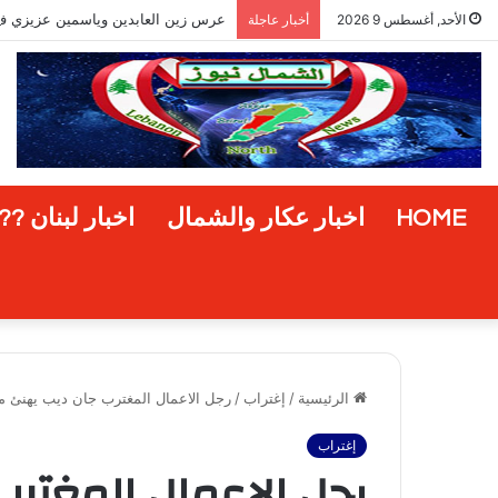
عرس زين العابدين وياسمين عزيزي في بت
الأحد, أغسطس 9 2026
أخبار عاجلة
HOME
اخبار عكار والشمال
اخبار لبنان ??
الرئيسية
/
إغتراب
/
رجل الاعمال المغترب جان ديب يهنئ من
إغتراب
رجل الاعمال المغتر