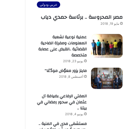
عربي ودولي
مصر المحروسة .. برئاسة حمدي دياب
مايو 19, 2018
عملية نوعية لشعبة
المعلومات ومفرزة الضاحية
القضائية ..القبض على عصابة
متخصصة
يونيو 23, 2018
مايلز يزور معوّض مودّعًا”
أغسطس 8, 2018
المفتي الرفاعي بضيافة آل
عثمان في سحور رمضاني في
بيتنا ..
يونيو 4, 2018
مستشفى مدى في المنية ..