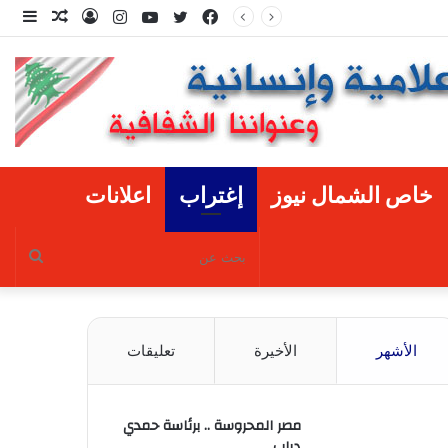
فيسبوك
تويتر
يوتيوب
انستقرام
تسجيل
مقال
إضا
الدخول
عشوائي
عمو
جانب
خاص الشمال نيوز
إغتراب
اعلانات
بحث
عن
الأشهر
الأخيرة
تعليقات
مصر المحروسة .. برئاسة حمدي
دياب