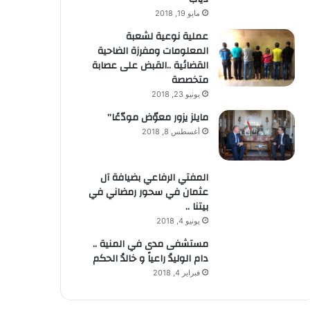
مايو 19, 2018
عملية نوعية لشعبة
المعلومات ومفرزة الضاحية
القضائية ..القبض على عصابة
متخصصة
يونيو 23, 2018
مايلز يزور معوّض مودّعًا”
أغسطس 8, 2018
المفتي الرفاعي بضيافة آل
عثمان في سحور رمضاني في
بيتنا ..
يونيو 4, 2018
مستشفى مدى في المنية ..
دام الوليدُ راعياً و خالدُ الحكم
فبراير 4, 2018