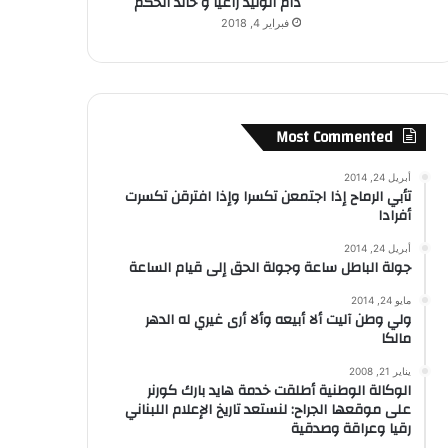
دام الوليدُ راعياً و خالدُ الحكم
فبراير 4, 2018
Most Commented
أبريل 24, 2014
تأبي الرماح إذا اجتمعن تكسرا وإذا افترقن تكسرت
أفرادا
أبريل 24, 2014
جولة الباطل ساعة وجولة الحق إلى قيام الساعة
مايو 24, 2014
ولي وطن آليت ألا أبيعه وألا أرى غيري له الدهر
مالكا
يناير 21, 2008
الوكالة الوطنية أطلقت خدمة هايد بارك كورنر
على موقعها الجراح: لنستعد تاريخ الإعلام اللبناني
رقيا وعراقة وصدقية