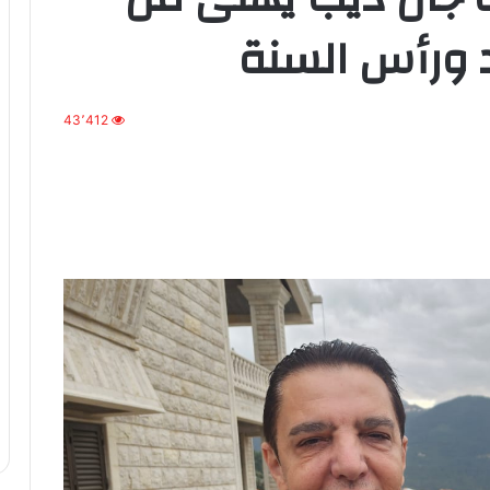
د ورأس السنة
43٬412