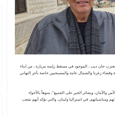
غترب جان ديب ، الموجود في مسقط رإسه مزيارة ، من ابناء
زيارة وقضاء زغرتا والشمال عامة والمسيحيين خاصة بأحر التهاني
ن والأمان، وبشائر الخير على الجميع”، منوهاً بالأجواء
تهم ومناسباتهم، في استراليا ولبنان، والتي تؤكد أنهم شعب