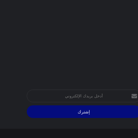
خل
يدك
إلكتروني