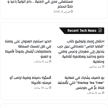
مستشفى مدى في المنية .. دام الوليدُ راعياً و
خالدُ الحكم
فبراير 4, 2018
Recent Tech News
احتفال إصدار وتوقيع كتاب
الخير: استمرار العدوان على وطننا
“قضايا الناس” للصحافي نبيل حرب
في ظل تمسك السلطة
يتحول إلى مهرجان وعرس وطني
بالمفاوضات يُشكل رضوخاً لأمريكا
جامع وحاشد ومظاهرة ثقافية
و العدو
وحضارية
منذ 6 ساعات
منذ ساعتين
بو ناصيف يشارك في فعالية
مُسيّرة دمياط وضربة ترامب أو
“Startup Tea Time” التي نظّمتها
فرصته الأخيرة!
قناة عزّ في طرابلس
منذ 19 ساعة
منذ 8 ساعات