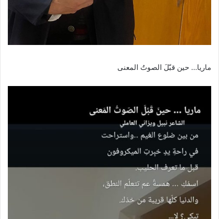
ماريا… حين قبّلَ الصوتُ المعنى