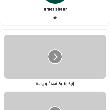
amer shaar
موقع
الويب
وُلِدَ النبيهُ فَهَلِّلو يا ...!!