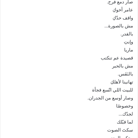
صار دمع فرح.
عامر أخوكِ
واقف حدّكِ
مش بالصورة…
بالقدر.
وإنتِ
ماريا
قصيدة عم تنكتب
مش بالحبر
بالنَفَس.
تهانينا لأهلكِ
للبيت اللي اتّسع فجأة
وصار أوسع من الجدران.
وخصوصًا
لجدّك…
لما قبّلك
سكتَ الصوت
وحكى المعنى.