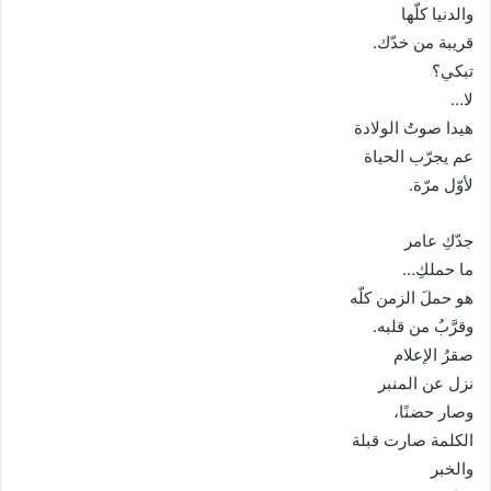
والدنيا كلّها
قريبة من خدّك.
تبكي؟
لا…
هيدا صوتُ الولادة
عم يجرّب الحياة
لأوّل مرّة.
جدّكِ عامر
ما حملكِ…
هو حملَ الزمن كلّه
وقرَّبُ من قلبه.
صقرُ الإعلام
نزل عن المنبر
وصار حضنًا،
الكلمة صارت قبلة
والخبر