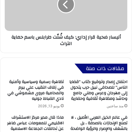
أليسار ضحية قرار إداري: كيف شُلّت طرابلس باسم حماية
التراث
مقالات ذات صلة
احتفال إصدار وتوقيع كتاب “قضايا
تظاهرة رسمية وسياسية وأمنية
الناس” للصحافي نبيل حرب يتحول
في زفاف النقيب علي بيرم
إلى مهرجان وعرس وطني جامع
والمحامية مروى مشموشي في
وحاشد ومظاهرة ثقافية وحضارية
نادي الضباط جونيه
منذ ساعتين
يونيو 13, 2026
في عالم الخيل العربي الأصيل ، لا
ماذا قال مدير مركز الاستشراف
تصنع الإنجازات بالصدفة ، بل
الاقليمي للمعومات عباس ضاهر
بالشغف والإصرار والرؤية الواضحة
عن تحالفات الجماعة الاسلامية