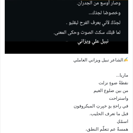
الشاعر نبيل ويزاني العاملي
ماريا…
نقطةُ ضوءٍ نزلت
من بين ضلوع الغيم
واستراحت
في راحةِ يدٍ خبِرتِ الميكروفون
قبل ما تعرف الحليب.
اسمُكِ
همسةٌ عم تتعلّم النطق،