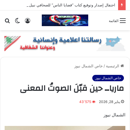
احتفال إصدار وتوقيع كتاب “قضايا الناس” للصحافي نبيل حرب يتحول إلى مهرجان وعرس وطني جامع وحاشد ومظاهرة ثقافية وحضارية
تسجيل
الوضع
بح
القائمة
الدخول
المظلم
عن
الرئيسية
/
خاص الشمال نيوز
خاص الشمال نيوز
ماريا… حين قبّلَ الصوتُ المعنى
يناير 28, 2026
43٬575
الشمال نيوز