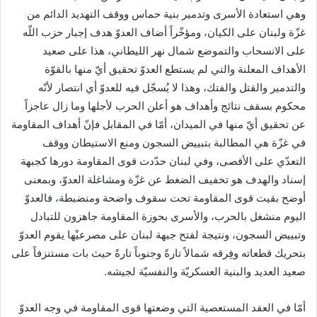
وهي استعادة الأسرى وتدمير بنية حماس ووقف التهديد الدائم من
غزّة ولبنان على الكيان، ومؤخّراً أضاف العدوّ هدف إجبار حزب اللّه
على الانسحاب والتموضع شمال نهر الليطاني، هذا على صعيد
الأهداف المعلنة والتي لم يستطع العدوّ تحقيق أيّ منها بالقوّة
والتدمير والقتل والفتك، وهذا لا يُسجّل فيه للعدوّ أي انتصار لأنّه
محكوم بسقف نتائج وأهداف هو أعلن الحرب لأجلها وما زال عاجزاً
عن تحقيق أيّ منها في الميدان، أمّا في المقابل فإنّ أهداف المقاومة
في غزّة هي المطالبة بتبييض السجون ومنع الاستيطان ووقف
التعدّي على الأقصى، وفي لبنان حدّدت قوى المقاومة دورها كجبهة
إسناد والهدف هو تخفيف الضغط عن غزّة ومشاغلة العدوّ، وبمعنى
أوضح بقيت قوى المقاومة تحت سقوف واضحة ومنضبطة، فالعدوّ
اليوم منشغل بالحرب، والأسرى بحوزة المقاومة جاهزون للتبادل
وتبييض السجون، ونتيجة لفتح جبهة لبنان على مصرعيْها يقوم العدوّ
بتحريك قطعاته وفِرقه شمالاً تارةً وجنوباً تارةً حيث بات مستنزفاً على
صعيد العديد والبنية العسكريّة والنفسيّة لجيشه.
أمّا في العقد المستعصية التي وضعتها قوى المقاومة في وجه العدوّ