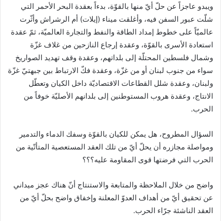
ويبدو عاجزاً عن حلّ أيّ منها بالقوّة، بدءاً بعقدة البحر الأحمر التي
شلّت عبور السفن فيه، وأغلقت ميناء (إيلات) أم الرشراش وأثّرت
عالميّاً على خطوط إمداد الطاقة والنفط والتجارة العالميّة، ثمّ عقدة
استعادة الأسرى بالقوّة، وعقدة إرجاع النازحين من غلاف غزّة
وشمال فلسطين المحتلّة إلى بلداتهم، وعقدة وقف تهديد الصواريخ
سواء من جنوب لبنان أو من غزّة، وعقدة فكّ الارتباط بين جبهتيّ غزّة
ولبنان، وعقدة شلل القطاعات الاقتصاديّة داخل الكيان وتعطّل
الانتاج، وعقدة هروب المستوطنين إلى بلدانهم الأصليّة خوفاً من
الحرب.
السؤال المطروح، هل يمكن للكيان بالقوّة وسفك الدماء والتدمير
ومواصلة مجازره أن يحلّ أيّ من تلك العقد المستعصية المتأتّية من
الحرب التي فرضتها قوى المقاومة عليه؟؟؟
واضح من خلال الملاحظة والمتابعة والاستنتاج أنّ هناك عجز ميداني
عن تحقيق أيّ من أهداف العدوّ المعلنة وإخفاق واضح بحلّ أيّ من
العقد الناشئة جرّاء الحرب.