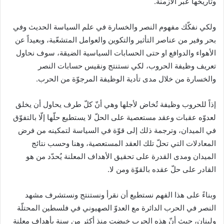
وتاريخها عبر الأزمنة.
ولكي نفكّك مفهوم النصر والخسارة في علم السياسة الحديث وفي
بحر وفير من عناصر التأثير والتكوين والعوامل المتشعّبة، وبعيداً عن
الأهواء والدوافع او حتى الحسابات السياسية الضيقة، سوف نحاول
تعريف وظيفة الحروب، لكي نستنتج ونقيس حسابات النصر
والخسارة من خلال مدى تأدية الوظيفة المرجوّة من الحرب.
إذاً للحروب وظيفة تُخاض لأجلها وهي أنّ كلّ طرف يحاول أن يخلق
لعدوّه عقبات وعقد مستعصية على الحلّ لا يستطيع حلّها إلّا بالتفوّق
في الميدان، وترجمة ذلك إلى قوّة في السياسة لتمكينه من فرض
المعادلات التي تحلّ تلك العقد المستعصية، وهنا وحسب نتائج
الميدان ومدى القدرة على تحقيق الأهداف المعلنة يُحدّد من هو
القادر على حلّ عقده بالقوّة ومن لا.
وبناءً على هذا الفهم نستطيع أن نقرأ ونستنتج ونستشرف مشهد
النصر في الحرب الدائرة مع العدوّ الصهيوني في فلسطين المحتلّة
ولبنان، حيث أنّ هذه الحرب خيضت منذ أكثر من سنة بأهداف معلنة