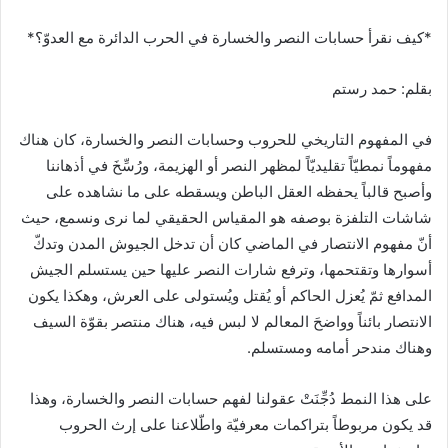
*كيف نقرأ حسابات النصر والخسارة في الحرب الدائرة مع العدوّ؟*
بقلم: حمد رستم
في المفهوم التاريخي للحروب وحسابات النصر والخسارة، كان هناك
مفهوماً نمطيّاً تقليديّاً لمظهر النصر أو الهزيمة، ورُسِّخَ في أذهاننا
وأصبح قالباً يحفظه العقل الباطن ويسقطه على ما نشاهده على
شاشات التلفزة بوصفه هو المقياس الحقيقي لما نرى ونسمع، حيث
أنّ مفهوم الانتصار في الماضي كان أن تدخل الجيوش المدن وتدكّ
أسوارها وتقتحمها، وترفع شارات النصر عليها حين يستسلم الجيش
المدافع ثمّ يُعزل الحاكم أو يُقتل ويُستولى على العرش، وهكذا يكون
الانتصار بائناً وواضحَ المعالم لا لبس فيه، هناك منتصر بقوّة السيف
وهناك مندحر أمامه ومستسلم.
على هذا النمط دُجِّنَتْ عقولنا لفهم حسابات النصر والخسارة، وهذا
قد يكون مربوطاً بتراكمات معرفيّة واطّلاعنا على إرث الحروب