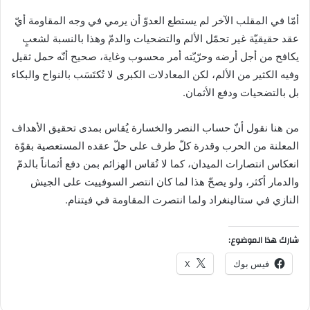
أمّا في المقلب الآخر لم يستطع العدوّ أن يرمي في وجه المقاومة أيّ
عقد حقيقيّة غير تحمّل الألم والتضحيات والدمّ وهذا بالنسبة لشعبٍ
يكافح من أجل أرضه وحرّيّته أمر محسوب وغاية، صحيح أنّه حمل ثقيل
وفيه الكثير من الألم، لكن المعادلات الكبرى لا تُكتَسَب بالنواح والبكاء
بل بالتضحيات ودفع الأثمان.
من هنا نقول أنّ حساب النصر والخسارة يُقاس بمدى تحقيق الأهداف
المعلنة من الحرب وقدرة كلّ طرف على حلّ عقده المستعصية بقوّة
انعكاس انتصارات الميدان، كما لا تُقاس الهزائم بمن دفع أثماناً بالدمّ
والدمار أكثر، ولو يصحّ هذا لما كان انتصر السوفييت على الجيش
النازي في ستالينغراد ولما انتصرت المقاومة في فيتنام.
شارك هذا الموضوع:
فيس بوك
X