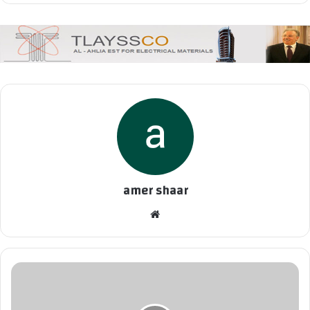
amer shaar
موقع
الويب