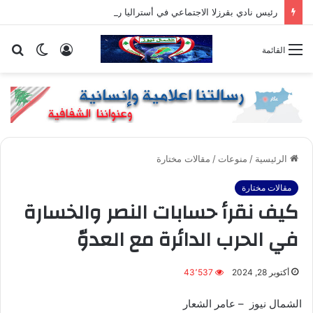
رئيس نادي بقرزلا الاجتماعي في أستراليا رجل الاعمال المغترب فادي فرح : بقرزلا كانت ولا تزال مساحة للتسامح والمحية والإخاء
تسجيل
الوضع
بح
القائمة
الدخول
المظلم
عن
الرئيسية
/
منوعات
/
مقالات مختارة
مقالات مختارة
كيف نقرأ حسابات النصر والخسارة
في الحرب الدائرة مع العدوّ
أكتوبر 28, 2024
43٬537
الشمال نيوز – عامر الشعار