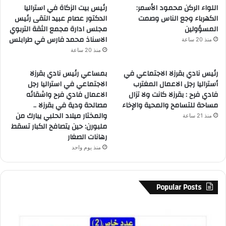
اللواء الركن محمود الأسمر:
رئيس بيت الزكاة في استراليا
الكهرباء وجع الناس وصمت
الدكتور عصام عبيد التقى رئيس
المسؤولين
مجلس ادارة مجمع الثقة التربوي
الاسناذ محمد فارس في طرابلس
منذ 20 ساعة
منذ 20 ساعة
رئيس نادي بقرزلا الاجتماعي في
بمساعي رئيس نادي بقرزلا
أستراليا رجل الاعمال المغترب
الاجتماعي في استراليا رجل
فادي فرح : بقرزلا كانت ولا تزال
الاعمال فادي فرح واشقائه
مساحة للتسامح والمحية والإخاء
مصالحة ودية في بقرزلا ..
والمختار ميلاد الحلبي يبارك من
منذ 21 ساعة
ملبورن: حين يتصافح الكبار تسقط
رهانات الصغار
منذ يوم واحد
Popular Posts