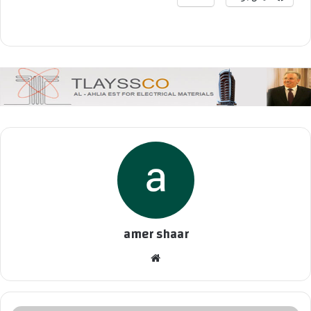
amer shaar
موقع
الويب