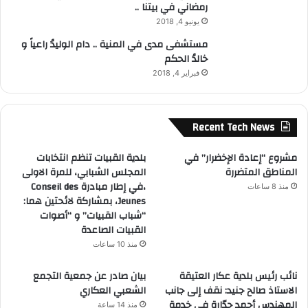
رمضاني في بيتنا ..
يونيو 4, 2018
مستشفى مدى في المنية .. دام الوليدُ راعياً و
خالدُ الحكم
فبراير 4, 2018
Recent Tech News
مشروع “إعادة الإخضرار” في
بلدية القبيات تنظم انتخابات
المناطق المتضررة
المجلس الشبابي، للمرة الاولى
،في إطار مبادرة Conseil des
منذ 8 ساعات
Jeunes، بمشاركة لائحتين هما:
“شباب القبيات” و “أصوات
القبيات الصاعدة
منذ 10 ساعات
نائب رئيس بلدية عكار العتيقة
بيان صادر عن جمعية التجمع
الاستاذ صالح جنيد: نقف إلى جانب
الشعبي العكاري
المهندس أحمد حدّارة في خدمة
منذ 14 ساعة