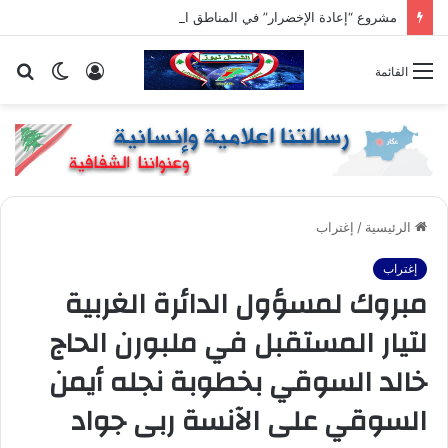
مشروع “إعادة الإخضرار” في المناطق المتضررة
تسجيل
الوضع
بح
القائمة
الدخول
المظلم
عن
الرئيسية
/
إغتراب
إغتراب
مبروك لمسؤول الدائرة الغربية
لتيار المستقبل في ملبورن الحاج
خالد السوقي بخطوبة نجله أيمن
السوقي على الآنسة ربى جواد