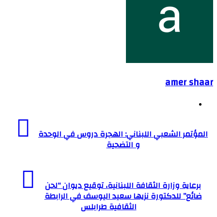
amer shaar
موقع
الويب
المؤتمر الشعبي اللبناني: الهجرة دروس في الوحدة
و التضحية
برعاية وزارة الثقافة اللبنانية، توقيع ديوان “لحن
ضائع” للدكتورة نزيها سعيد اليوسف في الرابطة
الثقافية طرابلس