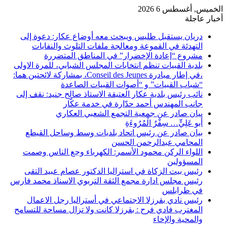
الخميس, أغسطس 6 2026
أخبار عاجلة
دريان يستقبل طليس ويبحث معه أوضاع عكار: دعوة إلى
التهدئة في القموعة ومعالجة ملفات التلوث والنفايات
مشروع “إعادة الإخضرار” في المناطق المتضررة
بلدية القبيات تنظم انتخابات المجلس الشبابي، للمرة الاولى
،في إطار مبادرة Conseil des Jeunes، بمشاركة لائحتين هما:
“شباب القبيات” و “أصوات القبيات الصاعدة
نائب رئيس بلدية عكار العتيقة الاستاذ صالح جنيد: نقف إلى
جانب المهندس أحمد حدّارة في خدمة عكّار
بيان صادر عن جمعية التجمع الشعبي العكاري
أَبو عَلِيٍّ… سِفْرُ الْمُرُوءَةِ
بيان صادر عن رئيس اتحاد بلديات وسط وساحل القيطع
المحامي عبدالرحمن الحسن
اللواء الركن محمود الأسمر: الكهرباء وجع الناس وصمت
المسؤولين
رئيس بيت الزكاة في استراليا الدكتور عصام عبيد التقى
رئيس مجلس ادارة مجمع الثقة التربوي الاسناذ محمد فارس
في طرابلس
رئيس نادي بقرزلا الاجتماعي في أستراليا رجل الاعمال
المغترب فادي فرح : بقرزلا كانت ولا تزال مساحة للتسامح
والمحية والإخاء