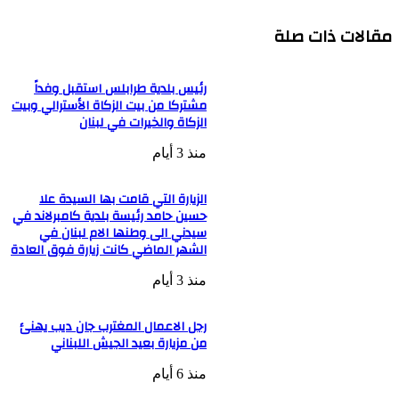
مقالات ذات صلة
رئيس بلدية طرابلس استقبل وفداً
مشتركا من بيت الزكاة الأسترالي وبيت
الزكاة والخيرات في لبنان
منذ 3 أيام
الزيارة التي قامت بها السيدة علا
حسين حامد رئيسة بلدية كامبرلاند في
سيدني الى وطنها الام لبنان في
الشهر الماضي كانت زيارة فوق العادة
منذ 3 أيام
رجل الاعمال المغترب جان ديب يهنئ
من مزيارة بعيد الجيش اللبناني
منذ 6 أيام