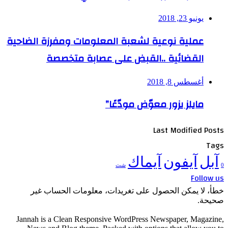
يونيو 23, 2018
عملية نوعية لشعبة المعلومات ومفرزة الضاحية
القضائية ..القبض على عصابة متخصصة
أغسطس 8, 2018
مايلز يزور معوّض مودّعًا”
Last Modified Posts
Tags
آبل
آيفون
آيماك
0
شث
Follow us
خطأ، لا يمكن الحصول على تغريدات، معلومات الحساب غير
صحيحة.
Jannah is a Clean Responsive WordPress Newspaper, Magazine,