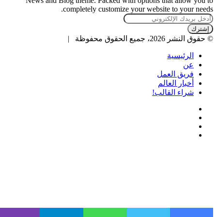
News and Blog theme. Packed with options that allow you to
completely customize your website to your needs.
أدخل
بريدك
الإلكتروني
© حقوق النشر 2026، جميع الحقوق محفوظة |
الرئيسية
عن
فريق العمل
أخبار العالم
شراء القالب!
فيسبوك
تويتر
يوتيوب
انستقرام
زر
الذهاب
إلى
الأعلى