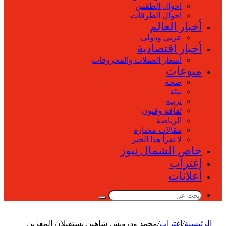
احوال الطقس
احوال الطرقات
أخبار العالم
عربي ودولي
أخبار اقتصادية
اسعار العملات والمحروقات
منوعات
صحة
بيئة
تربية
ثقافة وفنون
الرياضة
مقالات مختارة
لا تقرأ هذا الخبر
خاص الشمال نيوز
إغتراب
اعلانات
بحث
عن
الرئيسية
/
إغتراب
/
محمد ودرويش شاهين يستقبلان المعزين