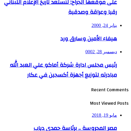
على موقعها الجراح: لنستعد تاريخ الإعلام اللبناني
رقيا وعراقة وصدقية
يناير 24, 2000
هيفاء الأمين وسارق ورد
ديسمبر 28, 0002
رئيس مجلس ادارة شركة أماكو علي العبد الله
مبادرته لتوزيع أجهزة أكسجين في عكار
Recent Comments
Most Viewed Posts
مايو 19, 2018
مصر المحروسة .. برئاسة حمدي دياب