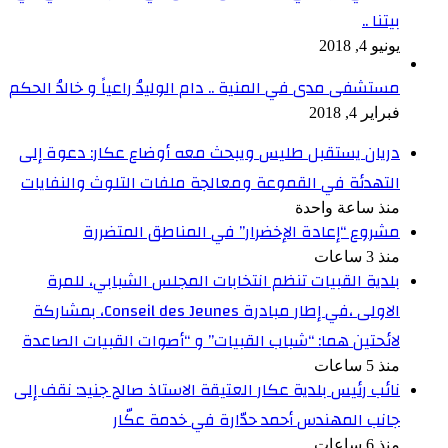
بيتنا ..
يونيو 4, 2018
مستشفى مدى في المنية .. دام الوليدُ راعياً و خالدُ الحكم
فبراير 4, 2018
دريان يستقبل طليس ويبحث معه أوضاع عكار: دعوة إلى
التهدئة في القموعة ومعالجة ملفات التلوث والنفايات
منذ ساعة واحدة
مشروع “إعادة الإخضرار” في المناطق المتضررة
منذ 3 ساعات
بلدية القبيات تنظم انتخابات المجلس الشبابي، للمرة
الاولى ،في إطار مبادرة Conseil des Jeunes، بمشاركة
لائحتين هما: “شباب القبيات” و “أصوات القبيات الصاعدة
منذ 5 ساعات
نائب رئيس بلدية عكار العتيقة الاستاذ صالح جنيد: نقف إلى
جانب المهندس أحمد حدّارة في خدمة عكّار
منذ 6 ساعات