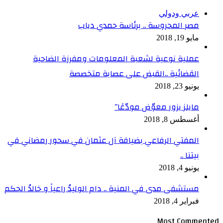
عربي ودولي
مصر المحروسة .. برئاسة حمدي دياب
مايو 19, 2018
عملية نوعية لشعبة المعلومات ومفرزة الضاحية
القضائية ..القبض على عصابة متخصصة
يونيو 23, 2018
مايلز يزور معوّض مودّعًا”
أغسطس 8, 2018
المفتي الرفاعي بضيافة آل عثمان في سحور رمضاني في
بيتنا ..
يونيو 4, 2018
مستشفى مدى في المنية .. دام الوليدُ راعياً و خالدُ الحكم
فبراير 4, 2018
Most Commented