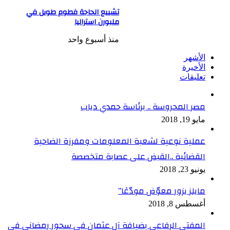
تشييع الحاجة فطوم طويل في
ملبورن استراليا
منذ أسبوع واحد
الأشهر
الأخيرة
تعليقات
مصر المحروسة .. برئاسة حمدي دياب
مايو 19, 2018
عملية نوعية لشعبة المعلومات ومفرزة الضاحية
القضائية ..القبض على عصابة متخصصة
يونيو 23, 2018
مايلز يزور معوّض مودّعًا”
أغسطس 8, 2018
المفتي الرفاعي بضيافة آل عثمان في سحور رمضاني في