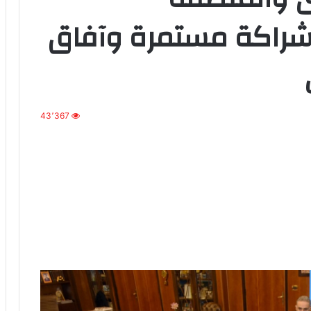
 شراكة مستمرة وآفاق
43٬367