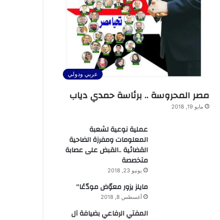
عربي ودولي
مصر المحروسة .. برئاسة حمدي دياب
مايو 19, 2018
عملية نوعية لشعبة
المعلومات ومفرزة الضاحية
القضائية ..القبض على عصابة
متخصصة
يونيو 23, 2018
مايلز يزور معوّض مودّعًا”
أغسطس 8, 2018
المفتي الرفاعي بضيافة آل