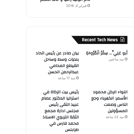
فبراير 4, 2018
Recent Tech News
أَبو عَلِيٍّ… سِفْرُ الْمُرُوءَةِ
بيان صادر عن رئيس اتحاد
بلديات وسط وساحل
منذ ساعتين
القيطع المحامي
عبدالرحمن الحسن
منذ 17 ساعة
اللواء الركن محمود
رئيس بيت الزكاة في
الأسمر: الكهرباء وجع
استراليا الدكتور عصام
الناس وصمت
عبيد التقى رئيس
المسؤولين
مجلس ادارة مجمع
الثقة التربوي الاسناذ
منذ 22 ساعة
محمد فارس في
طرابلس