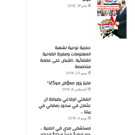
مايو 19, 2018
عملية نوعية لشعبة
المعلومات ومفرزة الضاحية
القضائية ..القبض على عصابة
متخصصة
يونيو 23, 2018
مايلز يزور معوّض مودّعًا”
أغسطس 8, 2018
المفتي الرفاعي بضيافة آل
عثمان في سحور رمضاني في
بيتنا ..
يونيو 4, 2018
مستشفى مدى في المنية ..
دام الوليدُ راعياً و خالدُ الحكم