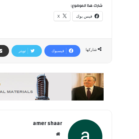
شارك هذا الموضوع:
فيس بوك
X
شاركها
فيسبوك
تويتر
amer shaar
موقع