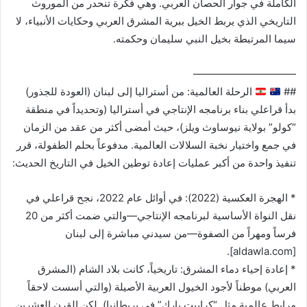
الكاملة في جوار الحصان العربي. وهي فكرة تنحدر من الموروث
التاريخي الذي يربط الخيل ببرية المشرق العربي وحكايات الأنبياء، لا
سيما المرتبطة بخيل النبي سليمان وحكمته.
——————————
##
الرحلة العالمية: من أستراليا إلى لبنان (العودة للجذور)
بدأ قراعلي بناء برنامجه الإنتاجي في أستراليا (وتحديداً في منطقة
“كولو” بولاية نيوساوث ويلز)، حيث أمضى أكثر من عقد من الزمان
في جمع واختيار نخبة السلالات العالمية. مدفوعاً بحلم الطفولة، قرر
تنفيذ واحدة من أكبر عمليات إعادة توطين الخيل في التاريخ الحديث:
* الهجرة العكسية (2022): في أوائل عام 2022، نجح قراعلي في
نقل النواة الأساسية لبرنامجه الإنتاجي—والتي ضمت أكثر من 20
فرساً ومهراً من الصفوة—من سيدني مباشرة إلى لبنان
[aldawla.com].
* إعادة إحياء دماء المشرق: تاريخياً، كانت بلاد الشام (المشرق
العربي) موطناً لأجود الخيول العربية الأصيلة (والتي أسست لاحقاً
مرابط عالمية مثل “كرابيت بارك” في بريطانيا). لكن القرن العشرين