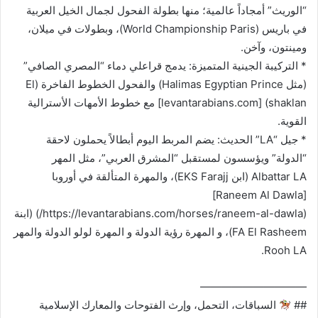
“الوريث” أمجاداً عالمية؛ منها بطولة الفحول لجمال الخيل العربية
في باريس (World Championship Paris)، وبطولات في ميلان،
ومينتون، وآخن.
* التركيبة الجينية المتميزة: يدمج قراعلي دماء “المصري الصافي”
(مثل Halimas Egyptian Prince) والفحول الخطوط الفاخرة (El
shaklan) [levantarabians.com] مع خطوط الأمهات الأسترالية
القوية.
* جيل “LA” الحديث: يضم المربط اليوم أبطالاً يحملون لاحقة
“الدولة” ويؤسسون لمستقبل “المشرق العربي”، مثل المهر
Albattar LA (ابن EKS Farajj)، والمهرة المتألقة في أوروبا
[Raneem Al Dawla]
(https://levantarabians.com/horses/raneem-al-dawla/) (ابنة
FA El Rasheem)، و المهرة رؤية الدولة و المهرة لولو الدولة والمهر
Rooh LA.
——————————
##
السباقات، التحمل، وإرث الفتوحات والمعارك الإسلامية