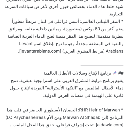
شهد خلط هذه الدماء بخصائص خيول أخرى لأغراض سباقات السرعة
التجارية.
* المقر اللبناني العالمي: أسس قراعلي في لبنان مربطاً متطوراً
يضم أكثر من 60 بوكس (مقصورة)، وميادين داخلية مغلقة، ومرافق
بيطرية متقدمة؛ ليصبح هذا المقر منصة لضخ الدماء العربية الصافية
والنقية في المنطقة مجدداً، وهو ما توج بإطلاق اسم Levant
Arabians (مرابط المشرق العربي) [levantarabians.com].
——————————
##
برنامج الإنتاج وسلالات الأبطال العالمية
يقوم برنامج مرابط المشرق العربي على استراتيجية عبقرية: دمج
دماء الأبطال العالميين مع “النكهة الأسترالية” الفريدة لإنتاج خيول
قادرة على الهيمنة في منصات العرض الدولية.
* RHR Heir of Marwan: الحصان الأسطوري الحاضر في قلب هذا
البرنامج (ابن Marwan Al Shaqab ومن الأم LC Psychesheiress)
[aldawla.com]. تحت إشراف قراعلي، حقق هذا الفحل الملقب بـ