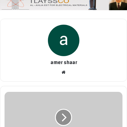
amer shaar
موقع
الويب