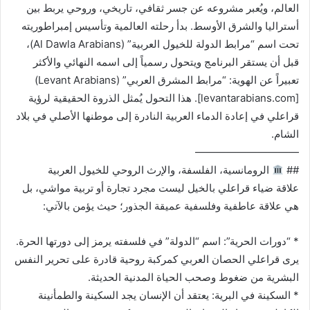
العالم، ويُعبر مشروعه عن جسر ثقافي، تاريخي، وروحي يربط بين
أستراليا والشرق الأوسط. بدأ رحلته العالمية وتأسيس إمبراطوريته
تحت اسم “مرابط الدولة للخيول العربية” (Al Dawla Arabians)،
قبل أن يستقر البرنامج ويتحول رسمياً إلى اسمه النهائي والأكثر
تعبيراً عن الهوية: “مرابط المشرق العربي” (Levant Arabians)
[levantarabians.com]. هذا التحول يُمثل الذروة الحقيقية لرؤية
قراعلي في إعادة الدماء العربية النادرة إلى موطنها الأصلي في بلاد
الشام.
——————————
##
الرومانسية، الفلسفة، والإرث الروحي للخيول العربية
علاقة ضياء قراعلي بالخيل ليست مجرد تجارة أو تربية مواشي، بل
هي علاقة عاطفية وفلسفية عميقة الجذور؛ حيث يؤمن بالآتي:
* “دورات الحرية”: اسم “الدولة” في فلسفته يرمز إلى دورتها الحرة.
يرى قراعلي الحصان العربي كمركبة روحية قادرة على تحرير النفس
البشرية من ضغوط وصحب الحياة المدنية الحديثة.
* السكينة في البرية: يعتقد أن الإنسان يجد السكينة والطمأنينة