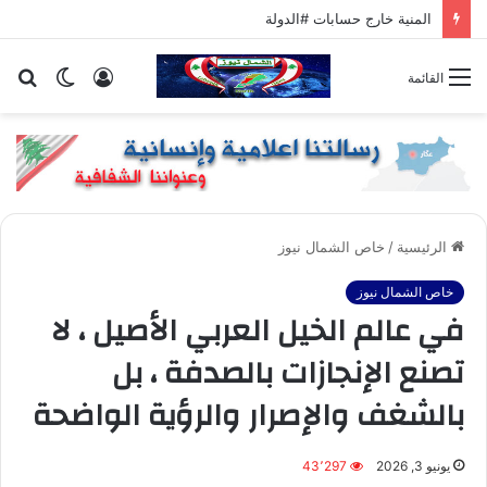
المنية خارج حسابات #الدولة
تسجيل
الوضع
بح
القائمة
الدخول
المظلم
عن
الرئيسية
/
خاص الشمال نيوز
خاص الشمال نيوز
في عالم الخيل العربي الأصيل ، لا
تصنع الإنجازات بالصدفة ، بل
بالشغف والإصرار والرؤية الواضحة
يونيو 3, 2026
43٬297