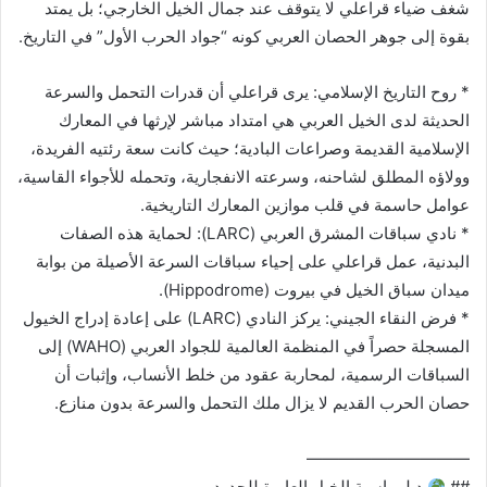
شغف ضياء قراعلي لا يتوقف عند جمال الخيل الخارجي؛ بل يمتد
بقوة إلى جوهر الحصان العربي كونه “جواد الحرب الأول” في التاريخ.
* روح التاريخ الإسلامي: يرى قراعلي أن قدرات التحمل والسرعة
الحديثة لدى الخيل العربي هي امتداد مباشر لإرثها في المعارك
الإسلامية القديمة وصراعات البادية؛ حيث كانت سعة رئتيه الفريدة،
وولاؤه المطلق لشاحنه، وسرعته الانفجارية، وتحمله للأجواء القاسية،
عوامل حاسمة في قلب موازين المعارك التاريخية.
* نادي سباقات المشرق العربي (LARC): لحماية هذه الصفات
البدنية، عمل قراعلي على إحياء سباقات السرعة الأصيلة من بوابة
ميدان سباق الخيل في بيروت (Hippodrome).
* فرض النقاء الجيني: يركز النادي (LARC) على إعادة إدراج الخيول
المسجلة حصراً في المنظمة العالمية للجواد العربي (WAHO) إلى
السباقات الرسمية، لمحاربة عقود من خلط الأنساب، وإثبات أن
حصان الحرب القديم لا يزال ملك التحمل والسرعة بدون منازع.
——————————
##
دبلوماسية الخيل العابرة للحدود