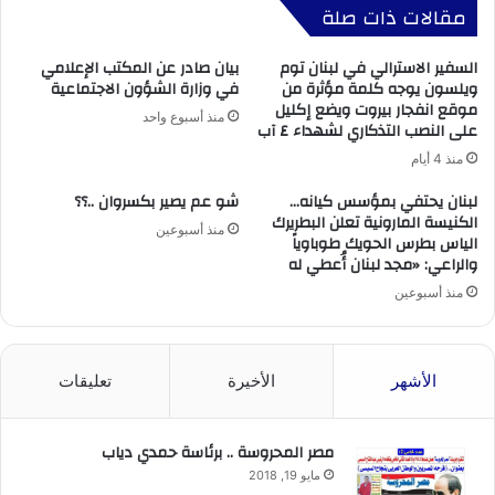
مقالات ذات صلة
السفير الاسترالي في لبنان توم
بيان صادر عن المكتب الإعلامي
ويلسون يوجه كلمة مؤثرة من
في وزارة الشؤون الاجتماعية
موقع انفجار بيروت ويضع إكليل
منذ أسبوع واحد
على النصب التذكاري لشهداء ٤ آب
منذ 4 أيام
لبنان يحتفي بمؤسس كيانه…
شو عم يصير بكسروان ..؟؟
الكنيسة المارونية تعلن البطريرك
منذ أسبوعين
الياس بطرس الحويك طوباوياً
والراعي: «مجد لبنان أُعطي له
منذ أسبوعين
الأشهر
الأخيرة
تعليقات
مصر المحروسة .. برئاسة حمدي دياب
مايو 19, 2018