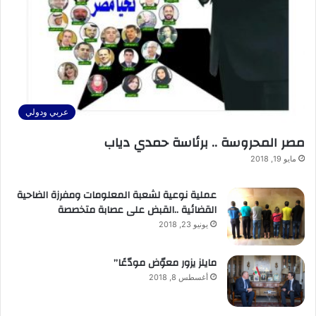
عربي ودولي
مصر المحروسة .. برئاسة حمدي دياب
مايو 19, 2018
عملية نوعية لشعبة المعلومات ومفرزة الضاحية
القضائية ..القبض على عصابة متخصصة
يونيو 23, 2018
مايلز يزور معوّض مودّعًا”
أغسطس 8, 2018