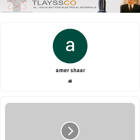
amer shaar
موقع
الويب