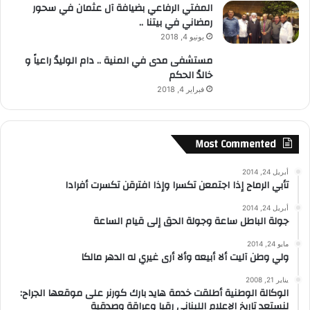
المفتي الرفاعي بضيافة آل عثمان في سحور
رمضاني في بيتنا ..
يونيو 4, 2018
مستشفى مدى في المنية .. دام الوليدُ راعياً و
خالدُ الحكم
فبراير 4, 2018
Most Commented
أبريل 24, 2014
تأبي الرماح إذا اجتمعن تكسرا وإذا افترقن تكسرت أفرادا
أبريل 24, 2014
جولة الباطل ساعة وجولة الحق إلى قيام الساعة
مايو 24, 2014
ولي وطن آليت ألا أبيعه وألا أرى غيري له الدهر مالكا
يناير 21, 2008
الوكالة الوطنية أطلقت خدمة هايد بارك كورنر على موقعها الجراح:
لنستعد تاريخ الإعلام اللبناني رقيا وعراقة وصدقية