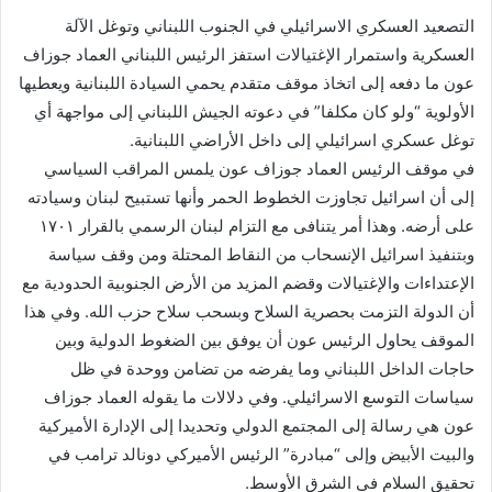
التصعيد العسكري الاسرائيلي في الجنوب اللبناني وتوغل الآلة
العسكرية واستمرار الإغتيالات استفز الرئيس اللبناني العماد جوزاف
عون ما دفعه إلى اتخاذ موقف متقدم يحمي السيادة اللبنانية ويعطيها
الأولوية “ولو كان مكلفا” في دعوته الجيش اللبناني إلى مواجهة أي
توغل عسكري اسرائيلي إلى داخل الأراضي اللبنانية.
في موقف الرئيس العماد جوزاف عون يلمس المراقب السياسي
إلى أن اسرائيل تجاوزت الخطوط الحمر وأنها تستبيح لبنان وسيادته
على أرضه. وهذا أمر يتنافى مع التزام لبنان الرسمي بالقرار ١٧٠١
وبتنفيذ اسرائيل الإنسحاب من النقاط المحتلة ومن وقف سياسة
الإعتداءات والإغتيالات وقضم المزيد من الأرض الجنوبية الحدودية مع
أن الدولة التزمت بحصرية السلاح وبسحب سلاح حزب الله. وفي هذا
الموقف يحاول الرئيس عون أن يوفق بين الضغوط الدولية وبين
حاجات الداخل اللبناني وما يفرضه من تضامن ووحدة في ظل
سياسات التوسع الاسرائيلي. وفي دلالات ما يقوله العماد جوزاف
عون هي رسالة إلى المجتمع الدولي وتحديدا إلى الإدارة الأميركية
والبيت الأبيض وإلى “مبادرة” الرئيس الأميركي دونالد ترامب في
تحقيق السلام في الشرق الأوسط.