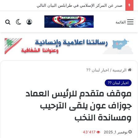
صدر عن المركز الإسلامي في طرابلس البيان التالي
تسجيل
الوضع
بح
القائمة
الدخول
المظلم
عن
الرئيسية
/
اخبار لبنان ??
اخبار لبنان ??
موقف متقدم للرئيس العماد
جوزاف عون يلقى الترحيب
ومساندة النخب
نوفمبر 1, 2025
43٬417