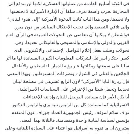
في الثلاثة أسابيع القادمة من عملياتها العسكرية لكنها لن تندفع إلى
المجازفة بحرب واسعة تعرف سلفا أن الإدارة الأميركية لا تحتضنها
ولا تحبذها. ومن هذا الباب كانت الدعوة الأميركية “إلى هدوء لبناني”
وإلى تلافي التصعيد وإلى تجنب الإحتكاك المباشر من دون مبرر.
فواشنطن لا يمكنها أن تتغاضى عن التحولات العميقة في الرأي العام
الغربي والدولي والإسلامي والمسيحي والفاتيكاني تحديدا. وهي
تحولات وصلت بفعل إعلام التواصل الإجتماعي والالكتروني الذي
كسر احتكار اسرائيل لشركات المعلومات الكبرى المساندة لها ما أثر
سلبا على سمعتها ومكانتها عبر رؤية الدمار الفلسطيني والأطفال
الجائعين والقتلى في الشوارع وتصرفات المستوطنين. وبهذا المعنى
فإن زيارة البابا “الأميركي” لاون الرابع عشرهي في مصلحة لبنان
تحديدا وتحمل شيئا من الإعتراض على السياسات الاسرائيلية.
أيا يكن الأمر فإن مساندة اليونيفل للبنان وإدانته للإعتداءات
الاسرائيلية كما مساندة كل من الرئيس نبيه بري والرئيس الدكتور
نواف سلام لموقف رئيس الجمهورية العماد جوزاف عون المتقدم
يؤسس لسياسة لبنانية واحدة ومتضامنة. فالثلاثة بهذا المعنى
يعتبرون أن ما تقوم به اسرائيل هو اعتداء على السيادة اللبنانية وعلى