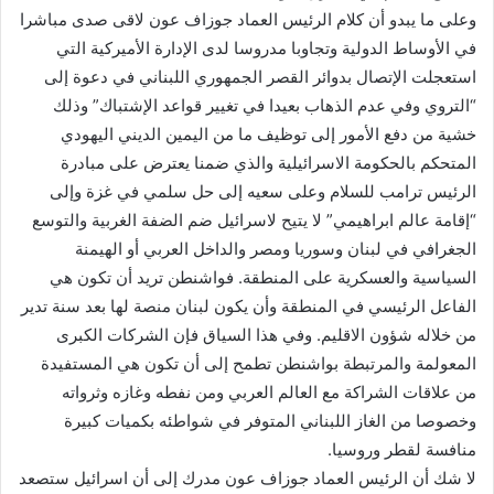
وعلى ما يبدو أن كلام الرئيس العماد جوزاف عون لاقى صدى مباشرا
في الأوساط الدولية وتجاوبا مدروسا لدى الإدارة الأميركية التي
استعجلت الإتصال بدوائر القصر الجمهوري اللبناني في دعوة إلى
“التروي وفي عدم الذهاب بعيدا في تغيير قواعد الإشتباك” وذلك
خشية من دفع الأمور إلى توظيف ما من اليمين الديني اليهودي
المتحكم بالحكومة الاسرائيلية والذي ضمنا يعترض على مبادرة
الرئيس ترامب للسلام وعلى سعيه إلى حل سلمي في غزة وإلى
“إقامة عالم ابراهيمي” لا يتيح لاسرائيل ضم الضفة الغربية والتوسع
الجغرافي في لبنان وسوريا ومصر والداخل العربي أو الهيمنة
السياسية والعسكرية على المنطقة. فواشنطن تريد أن تكون هي
الفاعل الرئيسي في المنطقة وأن يكون لبنان منصة لها بعد سنة تدير
من خلاله شؤون الاقليم. وفي هذا السياق فإن الشركات الكبرى
المعولمة والمرتبطة بواشنطن تطمح إلى أن تكون هي المستفيدة
من علاقات الشراكة مع العالم العربي ومن نفطه وغازه وثرواته
وخصوصا من الغاز اللبناني المتوفر في شواطئه بكميات كبيرة
منافسة لقطر وروسيا.
لا شك أن الرئيس العماد جوزاف عون مدرك إلى أن اسرائيل ستصعد