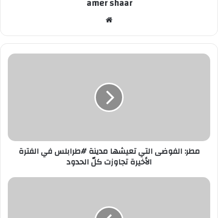
amer shaar
موقع
الويب
مطر: الفوضى التي تعيشها مدينة ⁧‫#طرابلس‬⁩ في الفترة
الأخيرة تجاوزت كلّ الحدود