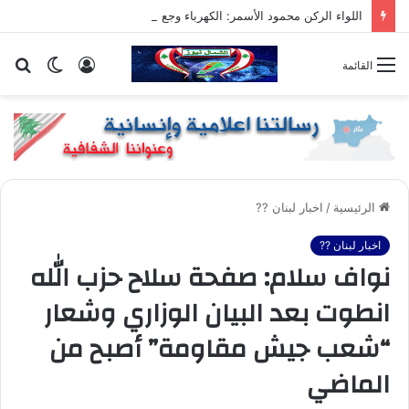
اللواء الركن محمود الأسمر: الكهرباء وجع الناس وصمت المسؤولين
تسجيل
الوضع
بح
القائمة
الدخول
المظلم
عن
الرئيسية
/
اخبار لبنان ??
اخبار لبنان ??
نواف سلام: صفحة سلاح حزب الله
انطوت بعد البيان الوزاري وشعار
“شعب جيش مقاومة” أصبح من
الماضي