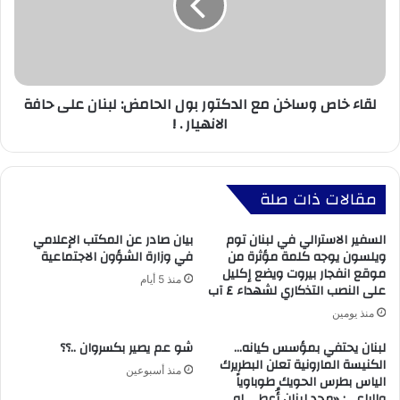
لقاء خاص وساخن مع الدكتور بول الحامض: لبنان على حافة
الانهيار . !
مقالات ذات صلة
السفير الاسترالي في لبنان توم
بيان صادر عن المكتب الإعلامي
ويلسون يوجه كلمة مؤثرة من
في وزارة الشؤون الاجتماعية
موقع انفجار بيروت ويضع إكليل
منذ 5 أيام
على النصب التذكاري لشهداء ٤ آب
منذ يومين
لبنان يحتفي بمؤسس كيانه…
شو عم يصير بكسروان ..؟؟
الكنيسة المارونية تعلن البطريرك
منذ أسبوعين
الياس بطرس الحويك طوباوياً
والراعي: «مجد لبنان أُعطي له