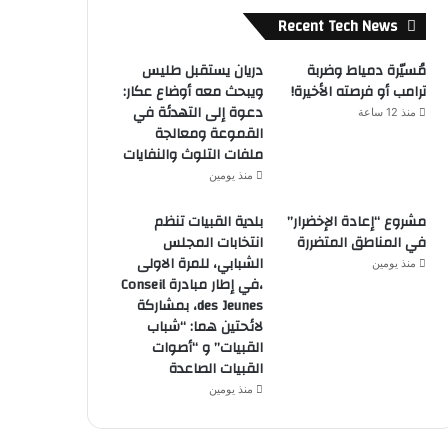
Recent Tech News
مُسيّرة دمياط وضربة
دريان يستقبل طليس
ترامب أو فرصته الأخيرة!
ويبحث معه أوضاع عكار:
دعوة إلى التهدئة في
منذ 12 ساعة
القموعة ومعالجة
ملفات التلوث والنفايات
منذ يومين
مشروع “إعادة الإخضرار”
بلدية القبيات تنظم
في المناطق المتضررة
انتخابات المجلس
الشبابي، للمرة الاولى
منذ يومين
،في إطار مبادرة Conseil
des Jeunes، بمشاركة
لائحتين هما: “شباب
القبيات” و “أصوات
القبيات الصاعدة
منذ يومين