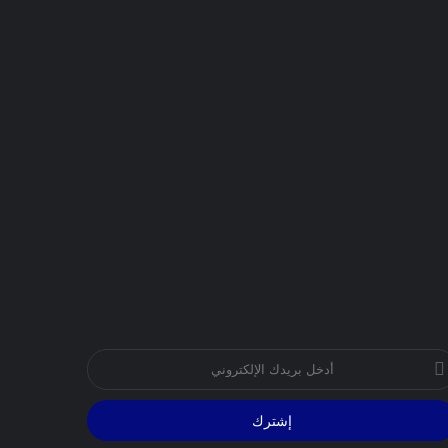
خل
يدك
إلكتروني