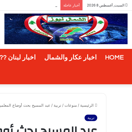
مُسيّرة دمياط وضربة ترامب أو فرصته
السبت, أغسطس 8 2026
أخبار عاجلة
HOME
اخبار عكار والشمال
اخبار لبنان ??
الرئيسية
/
منوعات
/
تربية
/
عبد المسيح بحث أوضاع المعلمي
تربية
عبد المسيح بحث أوض