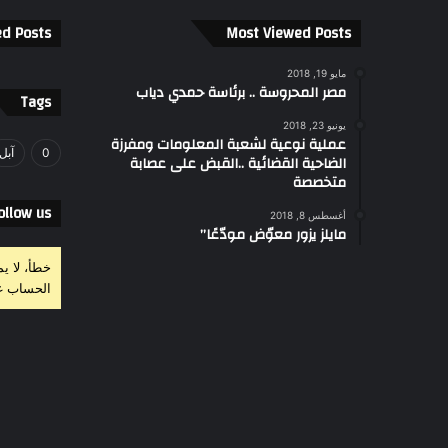
ed Posts
Most Viewed Posts
مايو 19, 2018
مصر المحروسة .. برئاسة حمدي دياب
Tags
يونيو 23, 2018
عملية نوعية لشعبة المعلومات ومفرزة
0
آبل
الضاحية القضائية ..القبض على عصابة
متخصصة
ollow us
أغسطس 8, 2018
مايلز يزور معوّض مودّعًا”
خطأ، لا ي
الحساب غ