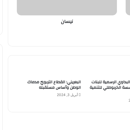
نيسان
لبداوي الرسمية للبنات
البعريني: القطاع التربويّ مدماك
ة الخربوطلي للتنمية
الوطن وأساس مستقبله
أبريل 3, 2024