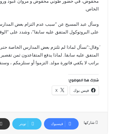
محفوض، في حضور طوني محفوض و مروان عبود وروني ف
الخاص.
وسأل عبد المسيح عن “سبب عدم التزام بعض المدارس 
على البروتوكول المتفق عليه سابقا”، وشدد على “الوق
َوقال:”نسأل لماذا لم تلتزم بعض المدارس الخاصة حتى 
براتب لا يكفي فاتورة مولد. التزموا أو سنلزمكم ، و
شارك هذا الموضوع:
فيس بوك
X
شاركها
فيسبوك
تويتر