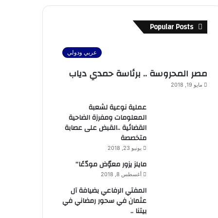
Popular Posts
عربي ودولي
مصر المحروسة .. برئاسة حمدي دياب
مايو 19, 2018
عملية نوعية لشعبة
المعلومات ومفرزة الضاحية
القضائية ..القبض على عصابة
متخصصة
يونيو 23, 2018
مايلز يزور معوّض مودّعًا”
أغسطس 8, 2018
المفتي الرفاعي بضيافة آل
عثمان في سحور رمضاني في
بيتنا ..