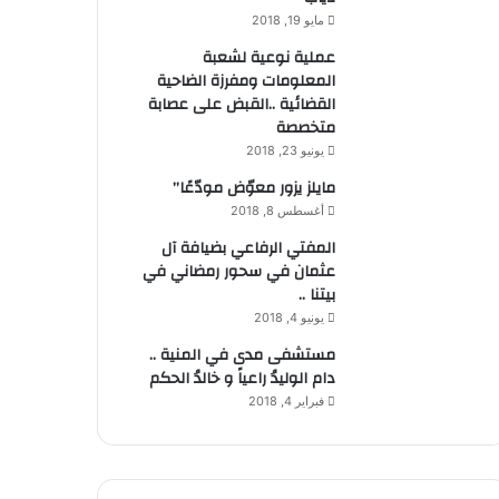
مايو 19, 2018
عملية نوعية لشعبة
المعلومات ومفرزة الضاحية
القضائية ..القبض على عصابة
متخصصة
يونيو 23, 2018
مايلز يزور معوّض مودّعًا”
أغسطس 8, 2018
المفتي الرفاعي بضيافة آل
عثمان في سحور رمضاني في
بيتنا ..
يونيو 4, 2018
مستشفى مدى في المنية ..
دام الوليدُ راعياً و خالدُ الحكم
فبراير 4, 2018