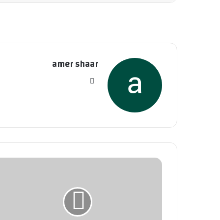
amer shaar
موقع
الويب