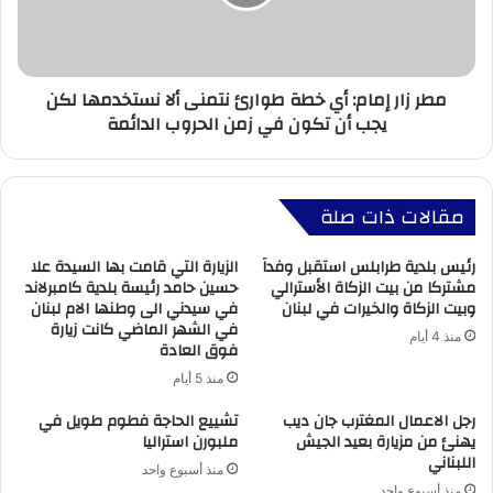
مطر زار إمام: أي خطة طوارئ نتمنى ألا نستخدمها لكن
يجب أن تكون في زمن الحروب الدائمة
مقالات ذات صلة
رئيس بلدية طرابلس استقبل وفداً
الزيارة التي قامت بها السيدة علا
مشتركا من بيت الزكاة الأسترالي
حسين حامد رئيسة بلدية كامبرلاند
وبيت الزكاة والخيرات في لبنان
في سيدني الى وطنها الام لبنان
في الشهر الماضي كانت زيارة
منذ 4 أيام
فوق العادة
منذ 5 أيام
رجل الاعمال المغترب جان ديب
تشييع الحاجة فطوم طويل في
يهنئ من مزيارة بعيد الجيش
ملبورن استراليا
اللبناني
منذ أسبوع واحد
منذ أسبوع واحد