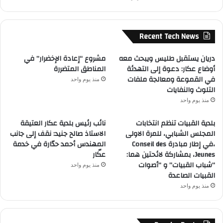
Recent Tech News
دريان يستقبل طليس ويبحث معه
مشروع “إعادة الإخضرار” في
أوضاع عكار: دعوة إلى التهدئة
المناطق المتضررة
في القموعة ومعالجة ملفات
منذ يوم واحد
التلوث والنفايات
منذ يوم واحد
بلدية القبيات تنظم انتخابات
نائب رئيس بلدية عكار العتيقة
المجلس الشبابي، للمرة الاولى
الاستاذ صالح جنيد: نقف إلى جانب
،في إطار مبادرة Conseil des
المهندس أحمد حدّارة في خدمة
Jeunes، بمشاركة لائحتين هما:
عكّار
“شباب القبيات” و “أصوات
منذ يوم واحد
القبيات الصاعدة
منذ يوم واحد