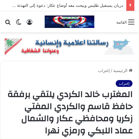
دريان يستقبل طليس ويبحث معه أوضاع عكار: دعوة إلى التهدئة في القموعة ومعالجة ملفات التلوث والنفايات
تسجيل
الوضع
بح
القائمة
الدخول
المظلم
عن
الرئيسية
/
إغتراب
إغتراب
المغترب خالد الكردي يلتقي برفقة
حافظ قاسم والكردي المفتي
زكريا ومحافظي عكار والشمال
عماد اللبكي ورمزي نهرا