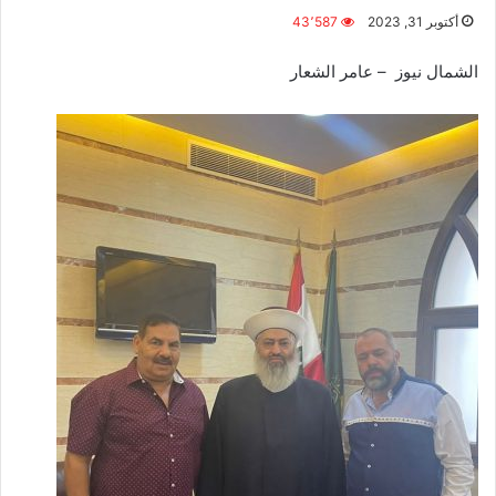
أكتوبر 31, 2023
43٬587
الشمال نيوز – عامر الشعار