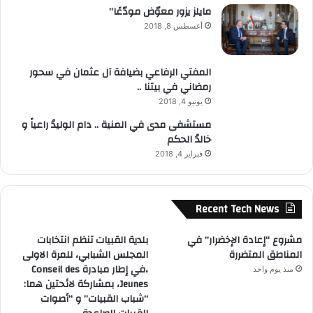
مايلز يزور معوّض مودّعًا”
أغسطس 8, 2018
المفتي الرفاعي بضيافة آل عثمان في سحور
رمضاني في بيتنا ..
يونيو 4, 2018
مستشفى مدى في المنية .. دام الوليدُ راعياً و
خالدُ الحكم
فبراير 4, 2018
Recent Tech News
مشروع “إعادة الإخضرار” في
بلدية القبيات تنظم انتخابات
المناطق المتضررة
المجلس الشبابي، للمرة الاولى
،في إطار مبادرة Conseil des
منذ يوم واحد
Jeunes، بمشاركة لائحتين هما:
“شباب القبيات” و “أصوات