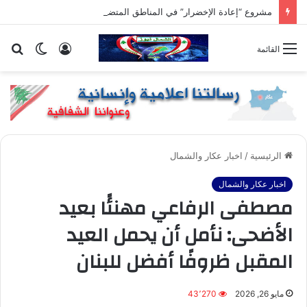
مشروع “إعادة الإخضرار” في المناطق المتضررة
تسجيل
الوضع
بح
القائمة
الدخول
المظلم
عن
الرئيسية
/
اخبار عكار والشمال
اخبار عكار والشمال
مصطفى الرفاعي مهنئًا بعيد
الأضحى: نأمل أن يحمل العيد
المقبل ظروفًا أفضل للبنان
مايو 26, 2026
43٬270