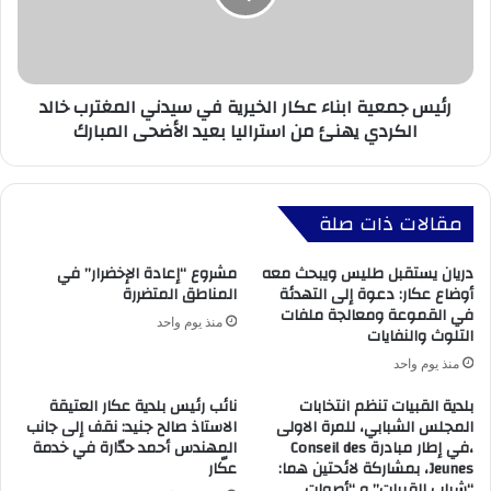
رئيس جمعية ابناء عكار الخيرية في سيدني المغترب خالد
الكردي يهنئ من استراليا بعيد الأضحى المبارك
مقالات ذات صلة
دريان يستقبل طليس ويبحث معه
مشروع “إعادة الإخضرار” في
أوضاع عكار: دعوة إلى التهدئة
المناطق المتضررة
في القموعة ومعالجة ملفات
منذ يوم واحد
التلوث والنفايات
منذ يوم واحد
بلدية القبيات تنظم انتخابات
نائب رئيس بلدية عكار العتيقة
المجلس الشبابي، للمرة الاولى
الاستاذ صالح جنيد: نقف إلى جانب
،في إطار مبادرة Conseil des
المهندس أحمد حدّارة في خدمة
Jeunes، بمشاركة لائحتين هما:
عكّار
“شباب القبيات” و “أصوات