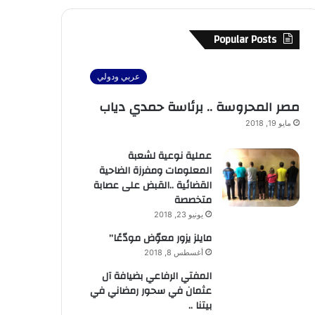
Popular Posts
عربي ودولي
مصر المحروسة .. برئاسة حمدي دياب
مايو 19, 2018
عملية نوعية لشعبة
المعلومات ومفرزة الضاحية
القضائية ..القبض على عصابة
متخصصة
يونيو 23, 2018
مايلز يزور معوّض مودّعًا”
أغسطس 8, 2018
المفتي الرفاعي بضيافة آل
عثمان في سحور رمضاني في
بيتنا ..