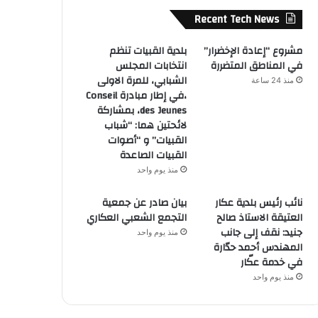
Recent Tech News
مشروع “إعادة الإخضرار”
بلدية القبيات تنظم
في المناطق المتضررة
انتخابات المجلس
الشبابي، للمرة الاولى
منذ 24 ساعة
،في إطار مبادرة Conseil
des Jeunes، بمشاركة
لائحتين هما: “شباب
القبيات” و “أصوات
القبيات الصاعدة
منذ يوم واحد
نائب رئيس بلدية عكار
بيان صادر عن جمعية
العتيقة الاستاذ صالح
التجمع الشعبي العكاري
جنيد: نقف إلى جانب
منذ يوم واحد
المهندس أحمد حدّارة
في خدمة عكّار
منذ يوم واحد