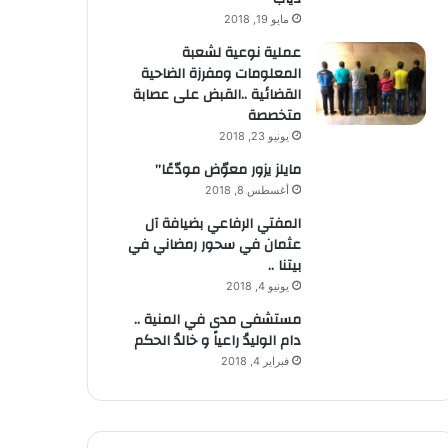
مايو 19, 2018
عملية نوعية لشعبة
المعلومات ومفرزة الضاحية
القضائية ..القبض على عصابة
متخصصة
يونيو 23, 2018
مايلز يزور معوّض مودّعًا”
أغسطس 8, 2018
المفتي الرفاعي بضيافة آل
عثمان في سحور رمضاني في
بيتنا ..
يونيو 4, 2018
مستشفى مدى في المنية ..
دام الوليدُ راعياً و خالدُ الحكم
فبراير 4, 2018