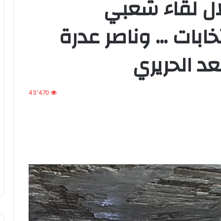
ال لقاء شعبي
ابات … وناصر عدرة
د الحريري
43٬470