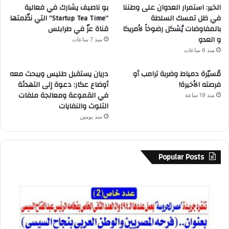
الخير: استمرار العدوان على وطننا
بو ناصيف يشارك في فعالية
في ظل تمسك السلطة
“Startup Tea Time” التي نظّمتها
بالمفاوضات يُشكل رضوخاً لأمريكا
قناة عزّ في طرابلس
و العدو
منذ 7 ساعات
منذ 6 ساعات
مُسيّرة دمياط وضربة ترامب أو
دريان يستقبل طليس ويبحث معه
فرصته الأخيرة!
أوضاع عكار: دعوة إلى التهدئة
في القموعة ومعالجة ملفات
منذ 19 ساعة
التلوث والنفايات
منذ يومين
Popular Posts