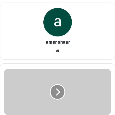
amer shaar
موقع
الويب