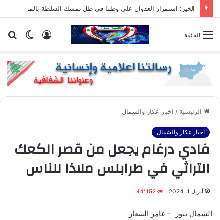
الخير: استمرار العدوان على وطننا في ظل تمسك السلطة بالمفاوضات يُشكل رضوخاً لأمريكا و العدو
تسجيل
الوضع
بح
القائمة
الدخول
المظلم
عن
الرئيسية
/
اخبار عكار والشمال
اخبار عكار والشمال
فادي درغام يجعل من قصر الكعك
التراثي في طرابلس ملاذا للناس
أبريل 1, 2024
44٬152
الشمال نيوز – عامر الشعار