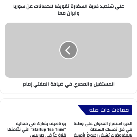
علي شندب: ضربة السفارة تقويضا للحصانات عن سوريا
وايران معا
المستقبل والمصري في ضيافة المفتي إمام
مقالات ذات صلة
الخير: استمرار العدوان على وطننا
بو ناصيف يشارك في فعالية
في ظل تمسك السلطة
“Startup Tea Time” التي نظّمتها
بالمفاوضات يُشكل رضوخاً لأمريكا
قناة عزّ في طرابلس