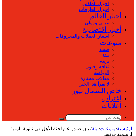
احوال الطقس
احوال الطرقات
أخبار العالم
عربي ودولي
أخبار اقتصادية
اسعار العملات والمحروقات
منوعات
صحة
بيئة
تربية
ثقافة وفنون
الرياضة
مقالات مختارة
لا تقرأ هذا الخبر
خاص الشمال نيوز
إغتراب
اعلانات
بحث
عن
الرئيسية
/
منوعات
/
بيئة
/
بيان صادر عن لجنة الأهل في ثانوية المنية
الرسمية فرنسي