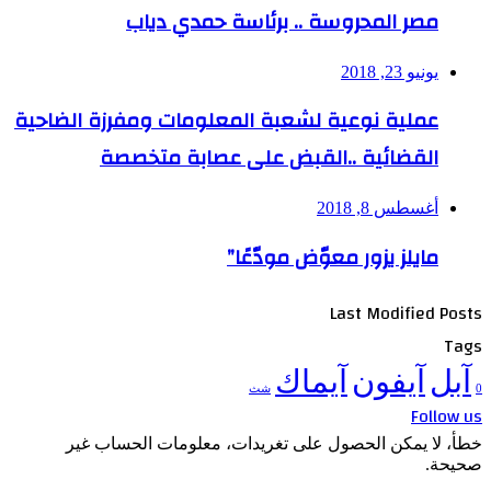
مصر المحروسة .. برئاسة حمدي دياب
يونيو 23, 2018
عملية نوعية لشعبة المعلومات ومفرزة الضاحية
القضائية ..القبض على عصابة متخصصة
أغسطس 8, 2018
مايلز يزور معوّض مودّعًا”
Last Modified Posts
Tags
آبل
آيفون
آيماك
0
شث
Follow us
خطأ، لا يمكن الحصول على تغريدات، معلومات الحساب غير
صحيحة.