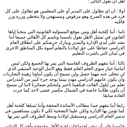
أهل أن نقول التالي :
اولا : ان اي تطاول على المدير أو على المعلمين هو تطاول على كل
فرد في هذه الصرح وهو مرفوض ومستهجن ولا يتخطى وزره وزر
قائليه
ثانيا : أننا كلجنة أهل ومن موقع المسؤلية القانونية التي منحنا إياها
القانون في تمثيل الاهل نقول باسمنا وباسم كل الأهالي جميعا أننا
نشد على أيدي الإدارة والمدير ونبارك حرصكم على انطلاق العام
الدراسي حفاظا على حق اولادنا بالتعلم أسوة بكل المناطق الاخرى
في لبنان التي باشرت التعليم
ثالثا : أننا نتفهم الظروف القاسية التي يمر بها الجميع ولكن ليس
أمامنا خيار سوى العلم العلم فقط وهو الامل الوحيد المتبقي الذي
لن تتخلى عنه مهما حصل ولن نسمح أن يكون أبناؤنا رهينة التجازبات
وان يكون عامهم الدراسي مهدد بينما يوجد جزء كبير من المدراس
تعلم من ايلول الفائت فيكفينا تأخير ولنحكم ضمائرنا لاننا لن نسمح
أن يكون طلابنا خاصة في الشمال مكسر عصى لاحد كما جرت
العادة سابقا
رابعا أننا نتفهم جيدا مطالب الأساتذة المحقة وأننا تتبناها كلجنة أهل
كما تؤمن بها الإدارة ولكن علينا التضحية لكي لا نكون مساهمين في
تدمير العام الدراسي ومستقبل اولادنا وسط الظروف التي تمر بها
خامسا على أن تبقى اجتماعات لجنة الأهل مفتوحة وأخذ كل التدابير