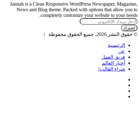
Jannah is a Clean Responsive WordPress Newspaper, Magazine,
News and Blog theme. Packed with options that allow you to
completely customize your website to your needs.
أدخل
بريدك
الإلكتروني
© حقوق النشر 2026، جميع الحقوق محفوظة |
الرئيسية
عن
فريق العمل
أخبار العالم
شراء القالب!
فيسبوك
تويتر
يوتيوب
انستقرام
زر
تويتر
ڤايبر
تيلقرام
واتساب
فيسبوك
الذهاب
إلى
الأعلى