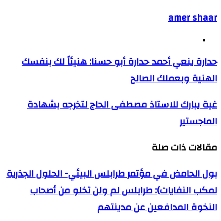
amer shaar
موقع
الويب
حدارة ينعي أحمد حدارة أبو حسنا: هنيئاً لك بنفسك
الهنية وبعملك الصالح
غية يبارك للاستاذ مصطفى الحاج لتخرجه بشهادة
الماجستير
مقالات ذات صلة
بول الحامض في مؤتمر طرابلس البيئي- الحلول الجذرية
لمكب النفايات): طرابلس لم ولن تخلو من أصحاب
النخوة المدافعين عن مدينت­هم