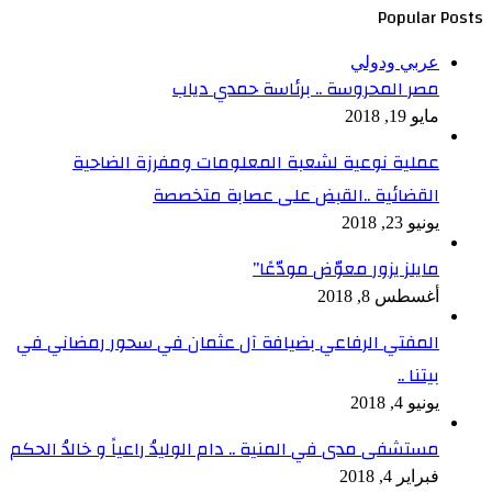
Popular Posts
عربي ودولي
مصر المحروسة .. برئاسة حمدي دياب
مايو 19, 2018
عملية نوعية لشعبة المعلومات ومفرزة الضاحية
القضائية ..القبض على عصابة متخصصة
يونيو 23, 2018
مايلز يزور معوّض مودّعًا”
أغسطس 8, 2018
المفتي الرفاعي بضيافة آل عثمان في سحور رمضاني في
بيتنا ..
يونيو 4, 2018
مستشفى مدى في المنية .. دام الوليدُ راعياً و خالدُ الحكم
فبراير 4, 2018