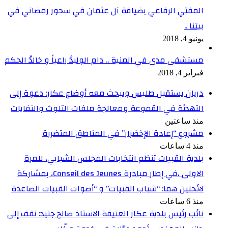
المفتي الرفاعي بضيافة آل عثمان في سحور رمضاني في
بيتنا ..
يونيو 4, 2018
مستشفى مدى في المنية .. دام الوليدُ راعياً و خالدُ الحكم
فبراير 4, 2018
دريان يستقبل طليس ويبحث معه أوضاع عكار: دعوة إلى
التهدئة في القموعة ومعالجة ملفات التلوث والنفايات
منذ ساعتين
مشروع “إعادة الإخضرار” في المناطق المتضررة
منذ 4 ساعات
بلدية القبيات تنظم انتخابات المجلس الشبابي، للمرة
الاولى ،في إطار مبادرة Conseil des Jeunes، بمشاركة
لائحتين هما: “شباب القبيات” و “أصوات القبيات الصاعدة
منذ 6 ساعات
نائب رئيس بلدية عكار العتيقة الاستاذ صالح جنيد: نقف إلى