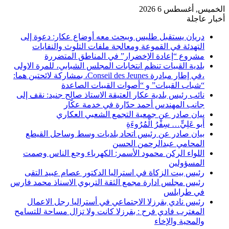
الخميس, أغسطس 6 2026
أخبار عاجلة
دريان يستقبل طليس ويبحث معه أوضاع عكار: دعوة إلى
التهدئة في القموعة ومعالجة ملفات التلوث والنفايات
مشروع “إعادة الإخضرار” في المناطق المتضررة
بلدية القبيات تنظم انتخابات المجلس الشبابي، للمرة الاولى
،في إطار مبادرة Conseil des Jeunes، بمشاركة لائحتين هما:
“شباب القبيات” و “أصوات القبيات الصاعدة
نائب رئيس بلدية عكار العتيقة الاستاذ صالح جنيد: نقف إلى
جانب المهندس أحمد حدّارة في خدمة عكّار
بيان صادر عن جمعية التجمع الشعبي العكاري
أَبو عَلِيٍّ… سِفْرُ الْمُرُوءَةِ
بيان صادر عن رئيس اتحاد بلديات وسط وساحل القيطع
المحامي عبدالرحمن الحسن
اللواء الركن محمود الأسمر: الكهرباء وجع الناس وصمت
المسؤولين
رئيس بيت الزكاة في استراليا الدكتور عصام عبيد التقى
رئيس مجلس ادارة مجمع الثقة التربوي الاسناذ محمد فارس
في طرابلس
رئيس نادي بقرزلا الاجتماعي في أستراليا رجل الاعمال
المغترب فادي فرح : بقرزلا كانت ولا تزال مساحة للتسامح
والمحية والإخاء