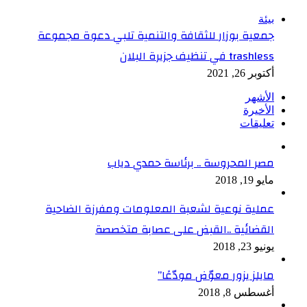
إغلاق
بيئة
جمعية بوزار للثقافة والتنمية تلبي دعوة مجموعة
trashless في تنظيف جزيرة البلان
أكتوبر 26, 2021
الأشهر
الأخيرة
تعليقات
مصر المحروسة .. برئاسة حمدي دياب
مايو 19, 2018
عملية نوعية لشعبة المعلومات ومفرزة الضاحية
القضائية ..القبض على عصابة متخصصة
يونيو 23, 2018
مايلز يزور معوّض مودّعًا”
أغسطس 8, 2018