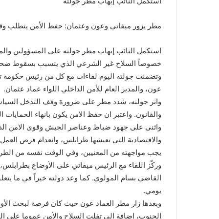
استكمل النائب إيهاب مطر جولته
مطر يزور ميقاتي وعون وعثمان: حفظ الأمن يتطلب و
استكمل النائب إيهاب مطر جولته على المسؤولين والم
خصوصاً السلاح غير الشرعي الذي يتسبب بسقوط ضحاي
وتضمنت جولته اليوم لقاءات مع كل من رئيس حكومة ت
عون، والمدير العام للأمن الداخلي اللواء عماد عثمان.
واثر جولته، شدد مطر على ضرورة وقف التدخل السياسي
والقانون. واعتبر ان حفظ الامن يكون بانهاء الحمايات ا
واثنى على جهود ضباط وعناصر الجيش وقوى الامن الد
والاقتصادية التي تعيشها طرابلس، وانعدام فرص العمل ت
يجب مواجهته من المعنيين، وفي الوقت نفسه من الطرابل
وركّز اللقاء مع الرئيس ميقاتي على الأوضاع بطرابلس، م
القاضي بسام المولوي. كما وعد دولته خيراً في ما يتع
يومي.
وبعدها زار مطر العماد عون حيث كان فرصة لبحث الأوض
الجنوب، اضافة الى تفلت السلاح والأمن عموما على ا