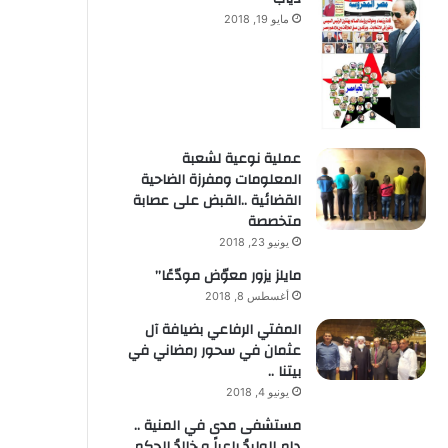
مايو 19, 2018
عملية نوعية لشعبة
المعلومات ومفرزة الضاحية
القضائية ..القبض على عصابة
متخصصة
يونيو 23, 2018
مايلز يزور معوّض مودّعًا”
أغسطس 8, 2018
المفتي الرفاعي بضيافة آل
عثمان في سحور رمضاني في
بيتنا ..
يونيو 4, 2018
مستشفى مدى في المنية ..
دام الوليدُ راعياً و خالدُ الحكم