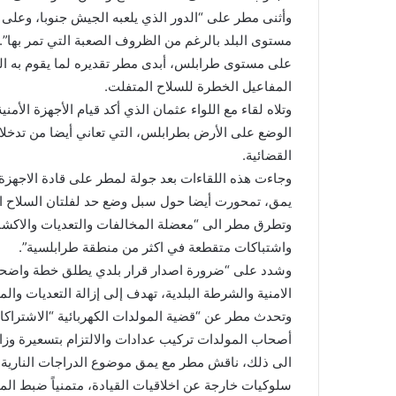
وأثنى مطر على “الدور الذي يلعبه الجيش جنوبا، وعلى 
مستوى البلد بالرغم من الظروف الصعبة التي تمر بها”.
على مستوى طرابلس، أبدى مطر تقديره لما يقوم به ا
المفاعيل الخطرة للسلاح المتفلت.
وتلاه لقاء مع اللواء عثمان الذي أكد قيام الأجهزة الأم
الوضع على الأرض بطرابلس، التي تعاني أيضا من تدخلا
القضائية.
وجاءت هذه اللقاءات بعد جولة لمطر على قادة الاجه
يمق، تمحورت أيضا حول سبل وضع حد لفلتان السلاح ال
وتطرق مطر الى “معضلة المخالفات والتعديات والاكشا
واشتباكات متقطعة في اكثر من منطقة طرابلسية”.
وشدد على “ضرورة اصدار قرار بلدي يطلق خطة واضحة ا
الامنية والشرطة البلدية، تهدف إلى إزالة التعديات وال
وتحدث مطر عن “قضية المولدات الكهربائية “الاشتراكات
أصحاب المولدات تركيب عدادات والالتزام بتسعيرة وزار
الى ذلك، ناقش مطر مع يمق موضوع الدراجات النارية 
سلوكيات خارجة عن اخلاقيات القيادة، متمنياً ضبط الموض