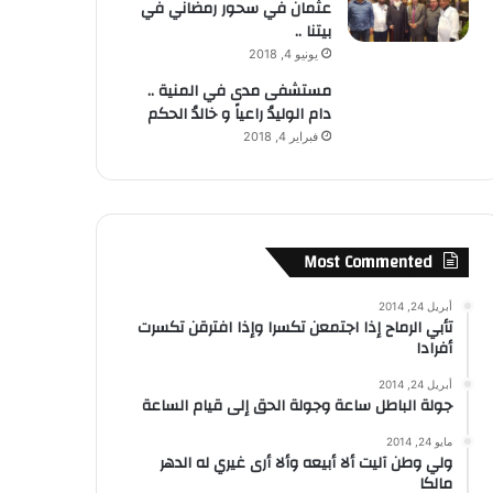
عثمان في سحور رمضاني في
بيتنا ..
يونيو 4, 2018
مستشفى مدى في المنية ..
دام الوليدُ راعياً و خالدُ الحكم
فبراير 4, 2018
Most Commented
أبريل 24, 2014
تأبي الرماح إذا اجتمعن تكسرا وإذا افترقن تكسرت
أفرادا
أبريل 24, 2014
جولة الباطل ساعة وجولة الحق إلى قيام الساعة
مايو 24, 2014
ولي وطن آليت ألا أبيعه وألا أرى غيري له الدهر
مالكا