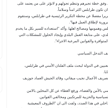
. وفق خطة تجيرهم وتنظم تجولهم و لاتؤثر على من يعتمد على
تكون طرابلس اكثر امناً وسلاماً.
ان” مجموعته التنموية “IMD” اعدت تقريرا مفصلا عن محطة التكرير الرئيسية في طرابلس، وسنقوم
ورية لإطلاق العمل فيها”.
س وهمومها ومصالح اهلها. وأكد “استعداده للسير بكل ما يخدم
، على متابعة العمل البلدي وإيجاد الحلول للمشكلات التي
وافرة والقوانين المرعبة الاجراء”.
قف التدخل السياسي
عنيين في الدولة لبحث ملف الفلتان الأمني في طرابلس،
ا.
صريف الأعمال نجيب ميقاتي، وقائد الجيش العماد جوزيف
 بالأمن والقضاء، ورفع الغطاء عن كل المخلين بالامن
لسياسية والحزبية للمرتكبين ومخالفي القوانين.
اخلي في هذا الصدد، ولفت الى ان “الظروف المعيشية