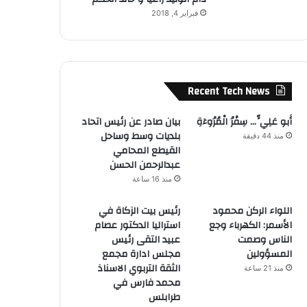
فبراير 4, 2018
Recent Tech News
أَبو عَلِيٍّ… سِفْرُ الْمُرُوءَةِ
بيان صادر عن رئيس اتحاد
بلديات وسط وساحل
منذ 44 دقيقة
القيطع المحامي
عبدالرحمن الحسن
منذ 16 ساعة
اللواء الركن محمود
رئيس بيت الزكاة في
الأسمر: الكهرباء وجع
استراليا الدكتور عصام
الناس وصمت
عبيد التقى رئيس
المسؤولين
مجلس ادارة مجمع
الثقة التربوي الاسناذ
منذ 21 ساعة
محمد فارس في
طرابلس