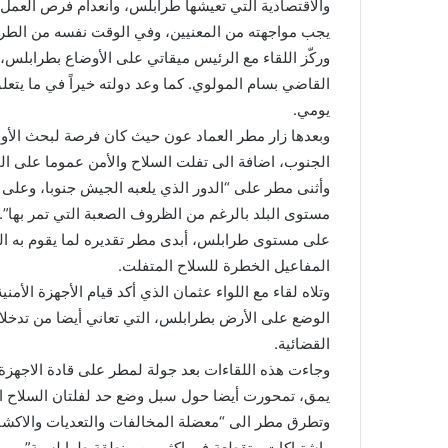
والاقتصادية التي تعيشها طرابلس، وانعدام فرص العمل ت
يجب مواجهته من المعنيين، وفي الوقت نفسه من الطرابل
وركّز اللقاء مع الرئيس ميقاتي على الأوضاع بطرابلس، م
القاضي بسام المولوي. كما وعد دولته خيراً في ما يتع
يومي.
وبعدها زار مطر العماد عون حيث كان فرصة لبحث الأوض
الجنوب، اضافة الى تفلت السلاح والأمن عموما على ا
وأثنى مطر على “الدور الذي يلعبه الجيش جنوبا، وعلى 
مستوى البلد بالرغم من الظروف الصعبة التي تمر بها”.
على مستوى طرابلس، أبدى مطر تقديره لما يقوم به ا
المفاعيل الخطرة للسلاح المتفلت.
وتلاه لقاء مع اللواء عثمان الذي أكد قيام الأجهزة الأم
الوضع على الأرض بطرابلس، التي تعاني أيضا من تدخلا
القضائية.
وجاءت هذه اللقاءات بعد جولة لمطر على قادة الاجه
يمق، تمحورت أيضا حول سبل وضع حد لفلتان السلاح ال
وتطرق مطر الى “معضلة المخالفات والتعديات والاكشا
واشتباكات متقطعة في اكثر من منطقة طرابلسية”.