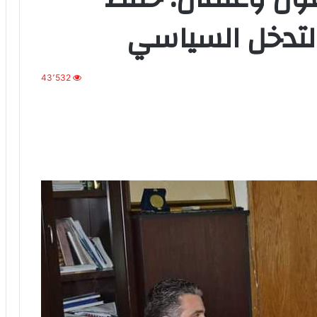
لتدخل السياسي
43٬532