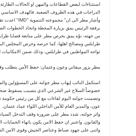
استثناءات لبعض القطاعات والمهن او الحالات الطارئة
الدراجات في هذه الظروف الصعبة. فالهدف الاساسي ان 
وأشار مطر الى 
برفقة الرئيس يمق بزيارة المحطة واتخاذ الخطوات الضر
من جهته، نوّه يمق بحرص مطر على متابعة قضايا طرابل
طرابلس ومصالح اهلها، كما حرصه وحرص المجلس البلدي
تواجه المواطنين في طرابلس، وذلك ضمن الامكانيات المت
مطر يزور ميقاتي وعون وعثمان: حفظ الأمن يتطلب و
استكمل النائب إيهاب مطر جولته على المسؤولين والم
خصوصاً السلاح غير الشرعي الذي يتسبب بسقوط ضحاي
وتضمنت جولته اليوم لقاءات مع كل من رئيس حكومة ت
عون، والمدير العام للأمن الداخلي اللواء عماد عثمان.
واثر جولته، شدد مطر على ضرورة وقف التدخل السياسي
والقانون. واعتبر ان حفظ الامن يكون بانهاء الحمايات ا
واثنى على جهود ضباط وعناصر الجيش وقوى الامن الد