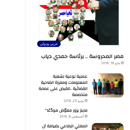
عربي ودولي
مصر المحروسة .. برئاسة حمدي دياب
مايو 19, 2018
عملية نوعية لشعبة
المعلومات ومفرزة الضاحية
القضائية ..القبض على عصابة
متخصصة
يونيو 23, 2018
مايلز يزور معوّض مودّعًا”
أغسطس 8, 2018
المفتي الرفاعي بضيافة آل